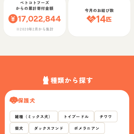
ペトコトフーズ
からの累計寄付金額
今月のお結び数
17,022,844
14
匹
※2020年2月から集計
種類から探す
保護犬
雑種（ミックス犬）
トイプードル
チワワ
柴犬
ダックスフンド
ポメラニアン