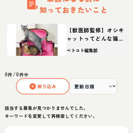
知っておきたいこと
【獣医師監修】オシキ
ャットってどんな猫？
性格・体重・寿命の特
ペトコト編集部
徴・迎え方
0
/
0
件
件中
絞り込み
該当する募集が見つかりませんでした。
キーワードを変更して再検索してください。