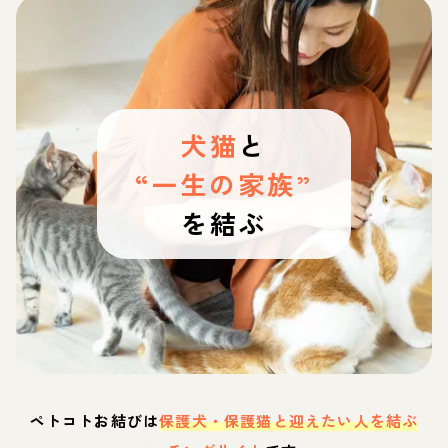
犬猫
と
“一生の家族”
を結ぶ
ペトコトお結びは
保護犬・保護猫と迎えたい人を結ぶ