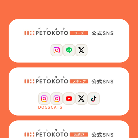
DOGS
CATS