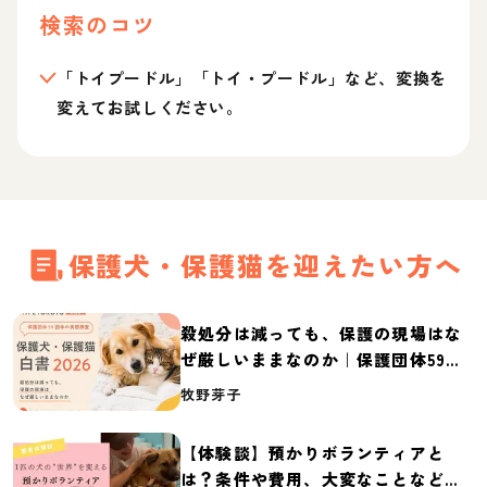
検索のコツ
「トイプードル」「トイ・プードル」など、変換を
変えてお試しください。
保護犬・保護猫を迎えたい方へ
殺処分は減っても、保護の現場はな
ぜ厳しいままなのか｜保護団体59団
体の実態調査【保護犬・保護猫白書
牧野芽子
2026】
【体験談】預かりボランティアと
は？条件や費用、大変なことなど紹