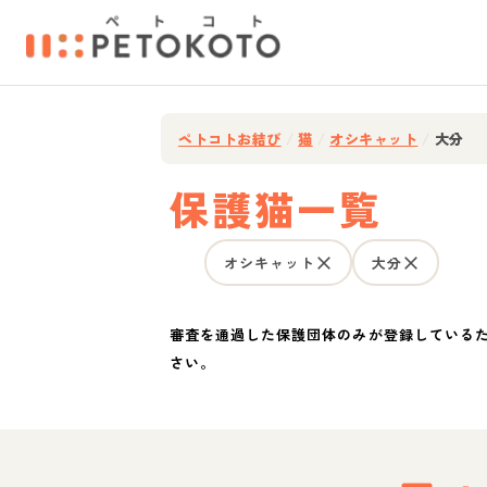
ペトコトお結び
/
猫
/
オシキャット
/
大分
保護猫一覧
オシキャット
大分
審査を通過した保護団体のみが登録している
さい。