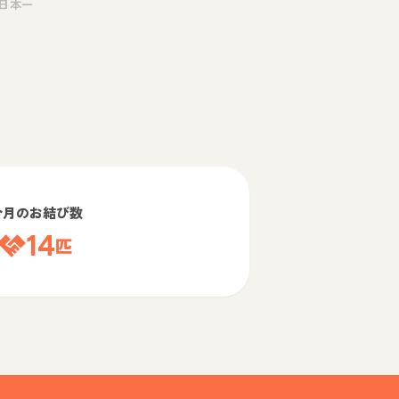
日本一
今月のお結び数
14
匹