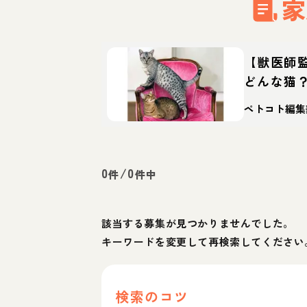
家
【獣医師
どんな猫
徴・迎え
ペトコト編集
0
/
0
件
件中
該当する募集が見つかりませんでした。
キーワードを変更して再検索してください
検索のコツ