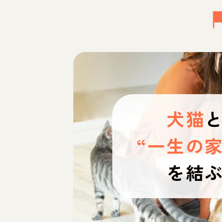
犬猫
“一生の家
を結