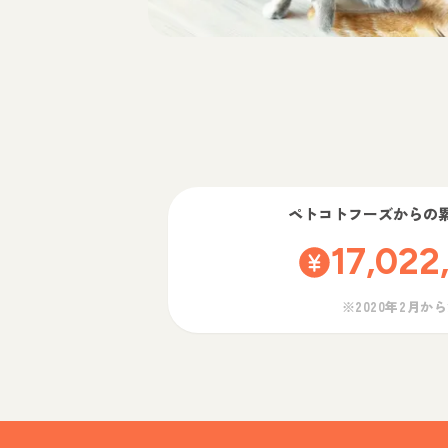
ペトコトフーズ
からの
17,022
※2020年2月か