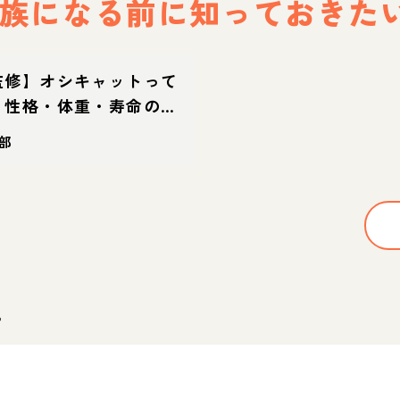
族になる前に
知っておきた
監修】オシキャットって
？性格・体重・寿命の特
方
部
。