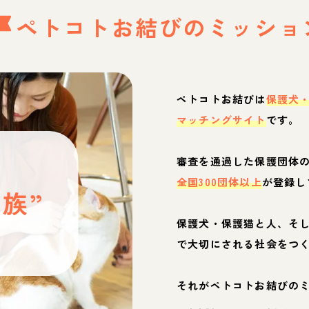
ペトコトお結びの
ミッショ
ペトコトお結びは
保護犬
マッチングサイト
です。
と
審査を通過した保護団体
全国300団体以上
が登録し
族”
保護犬・保護猫と人、そ
ぶ
で大切にされる社会をつ
それがペトコトお結びの