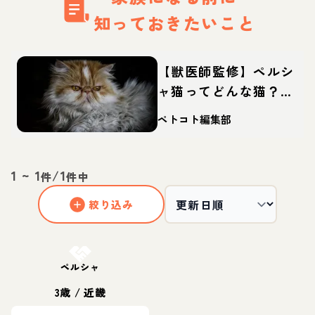
知っておきたいこと
【獣医師監修】ペルシ
ャ猫ってどんな猫？性
格・体重・寿命の特
ペトコト編集部
徴・迎え方
1
~
1
/
1
件
件中
絞り込み
お結び決定
ペルシャ
3歳
/
近畿