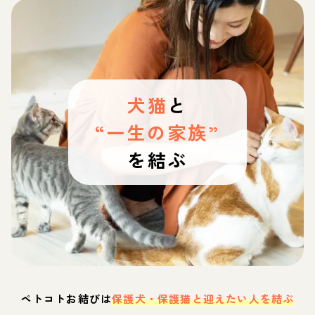
犬猫
と
“一生の家族”
を結ぶ
ペトコトお結びは
保護犬・保護猫と迎えたい人を結ぶ