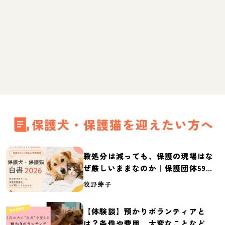
保護犬・保護猫を迎えたい方へ
殺処分は減っても、保護の現場はな
ぜ厳しいままなのか｜保護団体59団
体の実態調査【保護犬・保護猫白書
牧野芽子
2026】
【体験談】預かりボランティアと
は？条件や費用、大変なことなど紹