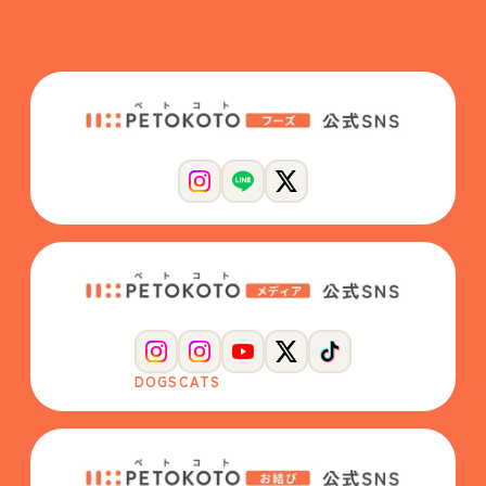
DOGS
CATS