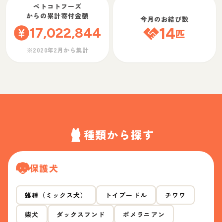
ペトコトフーズ
からの累計寄付金額
今月のお結び数
17,022,844
14
匹
※2020年2月から集計
種類から探す
保護犬
雑種（ミックス犬）
トイプードル
チワワ
柴犬
ダックスフンド
ポメラニアン