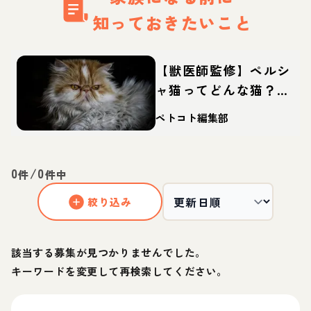
知っておきたいこと
【獣医師監修】ペルシ
ャ猫ってどんな猫？性
格・体重・寿命の特
ペトコト編集部
徴・迎え方
0
/
0
件
件中
絞り込み
該当する募集が見つかりませんでした。
キーワードを変更して再検索してください。