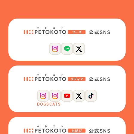
DOGS
CATS