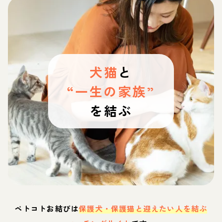
犬猫
と
“一生の家族”
を結ぶ
ペトコトお結びは
保護犬・保護猫と迎えたい人を結ぶ