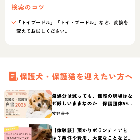
検索のコツ
「トイプードル」「トイ・プードル」など、変換を
変えてお試しください。
保護犬・保護猫を迎えたい方へ
殺処分は減っても、保護の現場はな
ぜ厳しいままなのか｜保護団体59団
体の実態調査【保護犬・保護猫白書
牧野芽子
2026】
【体験談】預かりボランティアと
は？条件や費用、大変なことなど紹