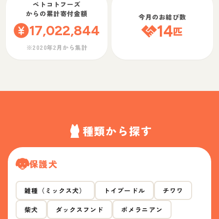
ペトコトフーズ
からの累計寄付金額
今月のお結び数
17,022,844
14
匹
※2020年2月から集計
種類から探す
保護犬
雑種（ミックス犬）
トイプードル
チワワ
柴犬
ダックスフンド
ポメラニアン