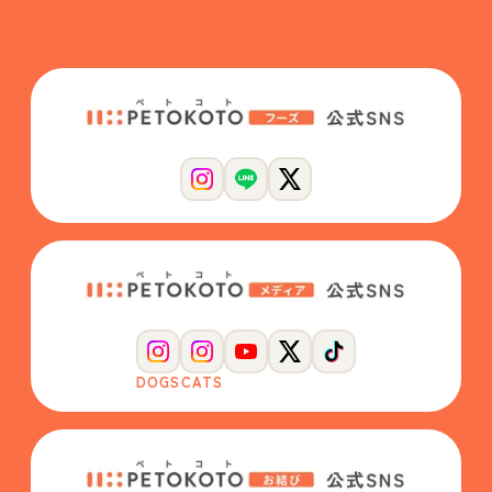
DOGS
CATS