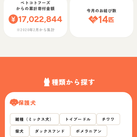
ペトコトフーズ
からの累計寄付金額
今月のお結び数
17,022,844
14
匹
※2020年2月から集計
種類から探す
保護犬
雑種（ミックス犬）
トイプードル
チワワ
柴犬
ダックスフンド
ポメラニアン