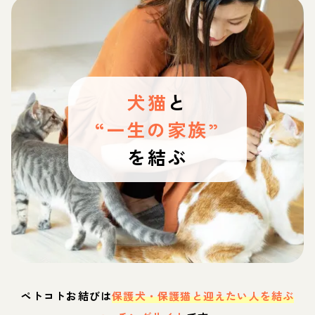
犬猫
と
“一生の家族”
を結ぶ
ペトコトお結びは
保護犬・保護猫と迎えたい人を結ぶ