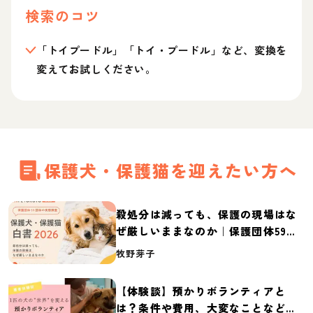
検索のコツ
「トイプードル」「トイ・プードル」など、変換を
変えてお試しください。
保護犬・保護猫を迎えたい方へ
殺処分は減っても、保護の現場はな
ぜ厳しいままなのか｜保護団体59団
体の実態調査【保護犬・保護猫白書
牧野芽子
2026】
【体験談】預かりボランティアと
は？条件や費用、大変なことなど紹