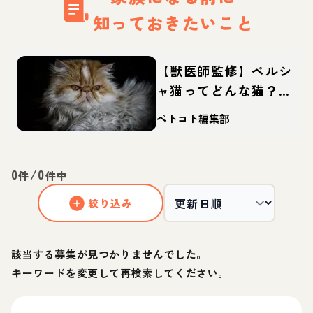
知っておきたいこと
【獣医師監修】ペルシ
ャ猫ってどんな猫？性
格・体重・寿命の特
ペトコト編集部
徴・迎え方
0
/
0
件
件中
絞り込み
該当する募集が見つかりませんでした。
キーワードを変更して再検索してください。