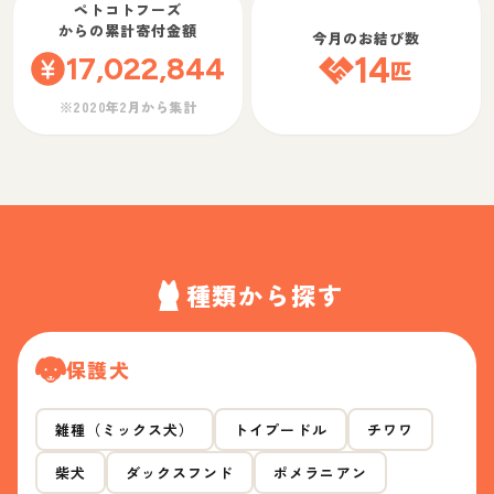
ペトコトフーズ
からの累計寄付金額
今月のお結び数
17,022,844
14
匹
※2020年2月から集計
種類から探す
保護犬
雑種（ミックス犬）
トイプードル
チワワ
柴犬
ダックスフンド
ポメラニアン