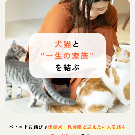
犬猫
と
“一生の家族”
を結ぶ
ペトコトお結びは
保護犬・保護猫と迎えたい人を結ぶ