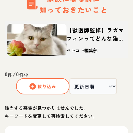
知っておきたいこと
【獣医師監修】ラガマ
フィンってどんな猫？
性格・体重・寿命の特
ペトコト編集部
徴・迎え方
0
/
0
件
件中
絞り込み
該当する募集が見つかりませんでした。
キーワードを変更して再検索してください。