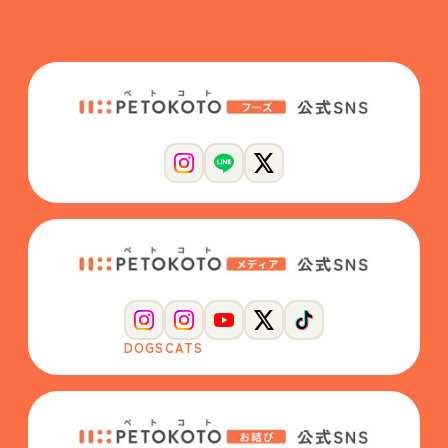
DOGS
CATS