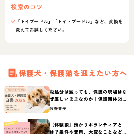
検索のコツ
「トイプードル」「トイ・プードル」など、変換を
変えてお試しください。
保護犬・保護猫を迎えたい方へ
殺処分は減っても、保護の現場はな
ぜ厳しいままなのか｜保護団体59団
体の実態調査【保護犬・保護猫白書
牧野芽子
2026】
【体験談】預かりボランティアと
は？条件や費用、大変なことなど紹