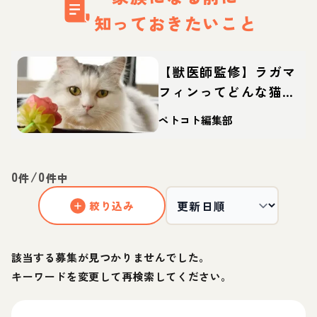
知っておきたいこと
【獣医師監修】ラガマ
フィンってどんな猫？
性格・体重・寿命の特
ペトコト編集部
徴・迎え方
0
/
0
件
件中
絞り込み
該当する募集が見つかりませんでした。
キーワードを変更して再検索してください。