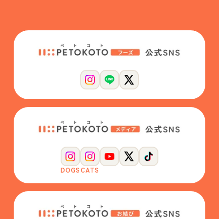
DOGS
CATS