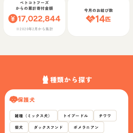
ペトコトフーズ
からの累計寄付金額
今月のお結び数
17,022,844
14
匹
※2020年2月から集計
種類から探す
保護犬
雑種（ミックス犬）
トイプードル
チワワ
柴犬
ダックスフンド
ポメラニアン