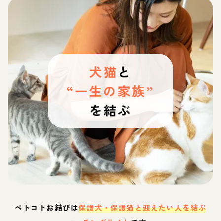
犬猫
と
“一生の家族”
を結ぶ
ペトコトお結びは
保護犬・保護猫と迎えたい人を結ぶ