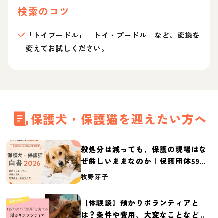
検索のコツ
「トイプードル」「トイ・プードル」など、変換を
変えてお試しください。
保護犬・保護猫を迎えたい方へ
殺処分は減っても、保護の現場はな
ぜ厳しいままなのか｜保護団体59団
体の実態調査【保護犬・保護猫白書
牧野芽子
2026】
【体験談】預かりボランティアと
は？条件や費用、大変なことなど紹