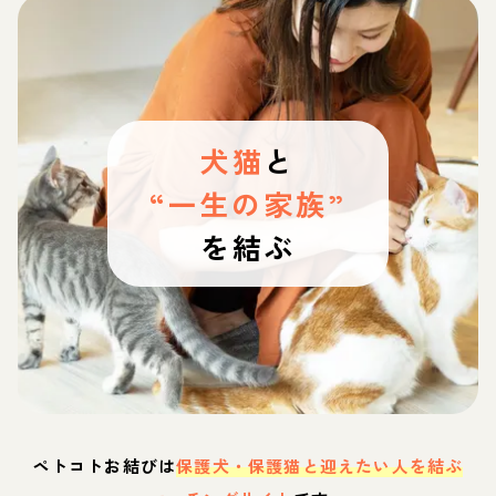
犬猫
と
“一生の家族”
を結ぶ
ペトコトお結びは
保護犬・保護猫と迎えたい人を結ぶ