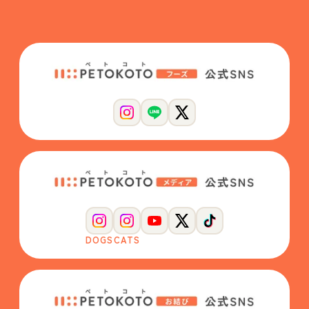
DOGS
CATS