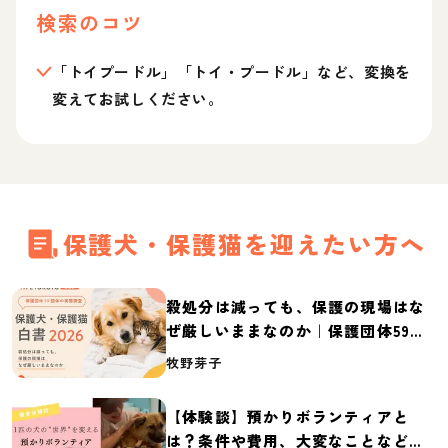
検索のコツ
「トイプードル」「トイ・プードル」など、変換を
変えてお試しください。
保護犬・保護猫を迎えたい方へ
殺処分は減っても、保護の現場はな
ぜ厳しいままなのか｜保護団体59団
体の実態調査【保護犬・保護猫白書
牧野芽子
2026】
【体験談】預かりボランティアと
は？条件や費用、大変なことなど紹