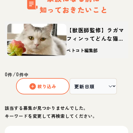
知っておきたいこと
【獣医師監修】ラガマ
フィンってどんな猫？
性格・体重・寿命の特
ペトコト編集部
徴・迎え方
0
/
0
件
件中
絞り込み
該当する募集が見つかりませんでした。
キーワードを変更して再検索してください。