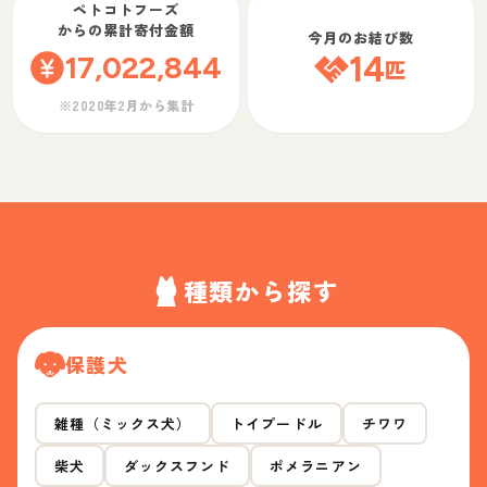
ペトコトフーズ
からの累計寄付金額
今月のお結び数
17,022,844
14
匹
※2020年2月から集計
種類から探す
保護犬
雑種（ミックス犬）
トイプードル
チワワ
柴犬
ダックスフンド
ポメラニアン