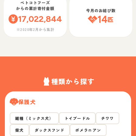
ペトコトフーズ
からの累計寄付金額
今月のお結び数
17,022,844
14
匹
※2020年2月から集計
種類から探す
保護犬
雑種（ミックス犬）
トイプードル
チワワ
柴犬
ダックスフンド
ポメラニアン