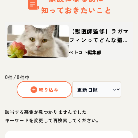
知っておきたいこと
【獣医師監修】ラガマ
フィンってどんな猫？
性格・体重・寿命の特
ペトコト編集部
徴・迎え方
0
/
0
件
件中
絞り込み
該当する募集が見つかりませんでした。
キーワードを変更して再検索してください。