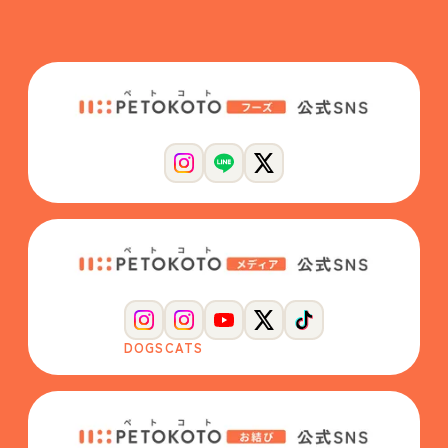
DOGS
CATS