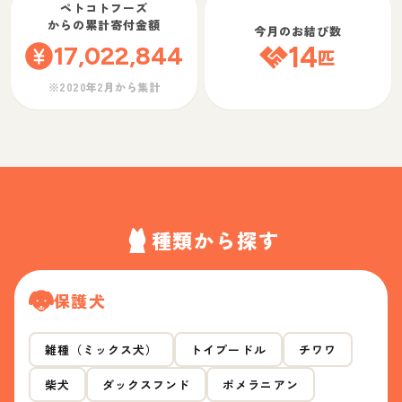
ペトコトフーズ
からの累計寄付金額
今月のお結び数
17,022,844
14
匹
※2020年2月から集計
種類から探す
保護犬
雑種（ミックス犬）
トイプードル
チワワ
柴犬
ダックスフンド
ポメラニアン