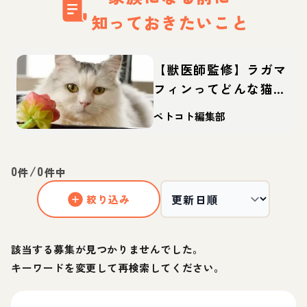
知っておきたいこと
【獣医師監修】ラガマ
フィンってどんな猫？
性格・体重・寿命の特
ペトコト編集部
徴・迎え方
0
/
0
件
件中
絞り込み
該当する募集が見つかりませんでした。
キーワードを変更して再検索してください。