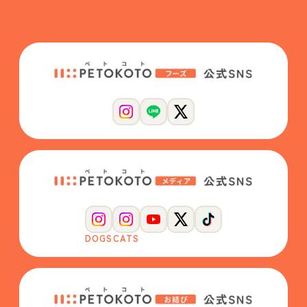
DOGS
CATS