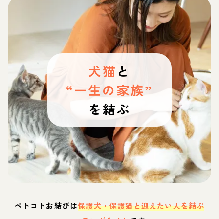
犬猫
と
“一生の家族”
を結ぶ
ペトコトお結びは
保護犬・保護猫と迎えたい人を結ぶ