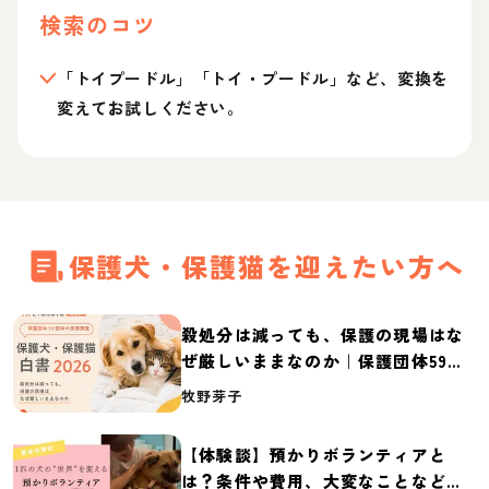
検索のコツ
「トイプードル」「トイ・プードル」など、変換を
変えてお試しください。
保護犬・保護猫を迎えたい方へ
殺処分は減っても、保護の現場はな
ぜ厳しいままなのか｜保護団体59団
体の実態調査【保護犬・保護猫白書
牧野芽子
2026】
【体験談】預かりボランティアと
は？条件や費用、大変なことなど紹