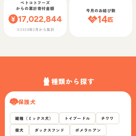
ペトコトフーズ
からの累計寄付金額
今月のお結び数
17,022,844
14
匹
※2020年2月から集計
種類から探す
保護犬
雑種（ミックス犬）
トイプードル
チワワ
柴犬
ダックスフンド
ポメラニアン