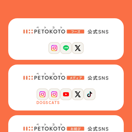
DOGS
CATS