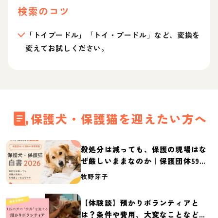
検索のコツ
「トイプードル」「トイ・プードル」など、変換を
変えてお試しください。
保護犬・保護猫を迎えたい方へ
殺処分は減っても、保護の現場はな
ぜ厳しいままなのか｜保護団体59団
体の実態調査【保護犬・保護猫白書
牧野芽子
2026】
【体験談】預かりボランティアと
は？条件や費用、大変なことなど紹