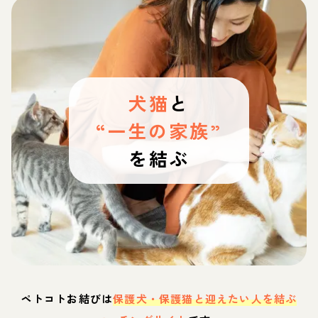
犬猫
と
“一生の家族”
を結ぶ
ペトコトお結びは
保護犬・保護猫と迎えたい人を結ぶ