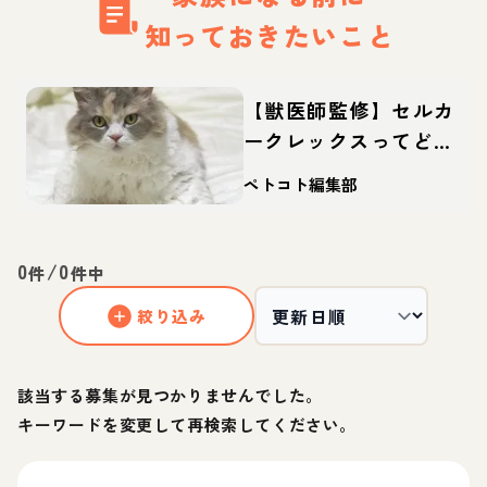
知っておきたいこと
【獣医師監修】セルカ
ークレックスってどん
な猫？性格・体重・寿
ペトコト編集部
命の特徴・迎え方
0
/
0
件
件中
絞り込み
該当する募集が見つかりませんでした。
キーワードを変更して再検索してください。