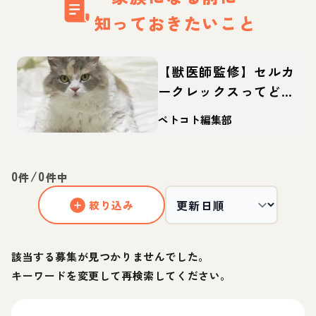
知っておきたいこと
【獣医師監修】セルカ
ークレックスってどん
な猫？性格・体重・寿
ペトコト編集部
命の特徴・迎え方
0
/
0
件
件中
絞り込み
該当する募集が見つかりませんでした。
キーワードを変更して再検索してください。