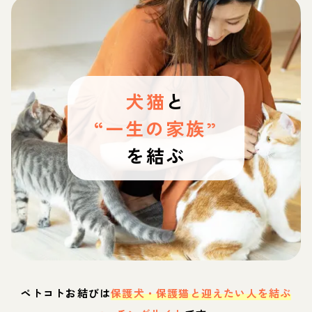
犬猫
と
“一生の家族”
を結ぶ
ペトコトお結びは
保護犬・保護猫と迎えたい人を結ぶ