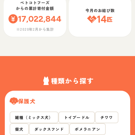
ペトコトフーズ
からの累計寄付金額
今月のお結び数
17,022,844
14
匹
※2020年2月から集計
種類から探す
保護犬
雑種（ミックス犬）
トイプードル
チワワ
柴犬
ダックスフンド
ポメラニアン