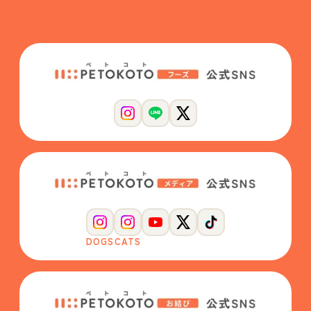
DOGS
CATS