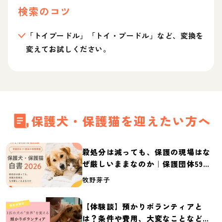
検索のコツ
「トイプードル」「トイ・プードル」など、変換を
変えてお試しください。
保護犬・保護猫を迎えたい方へ
殺処分は減っても、保護の現場はな
ぜ厳しいままなのか｜保護団体59団
体の実態調査【保護犬・保護猫白書
牧野芽子
2026】
【体験談】預かりボランティアと
は？条件や費用、大変なことなど紹