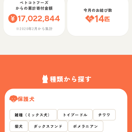
ペトコトフーズ
からの累計寄付金額
今月のお結び数
17,022,844
14
匹
※2020年2月から集計
種類から探す
保護犬
雑種（ミックス犬）
トイプードル
チワワ
柴犬
ダックスフンド
ポメラニアン