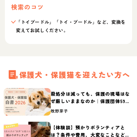
検索のコツ
「トイプードル」「トイ・プードル」など、変換を
変えてお試しください。
保護犬・保護猫を迎えたい方へ
殺処分は減っても、保護の現場はな
ぜ厳しいままなのか｜保護団体59団
体の実態調査【保護犬・保護猫白書
牧野芽子
2026】
【体験談】預かりボランティアと
は？条件や費用、大変なことなど紹