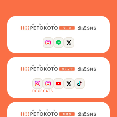
DOGS
CATS