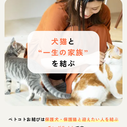
犬猫
と
“一生の家族”
を結ぶ
ペトコトお結びは
保護犬・保護猫と迎えたい人を結ぶ