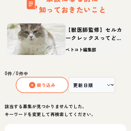
知っておきたいこと
【獣医師監修】セルカ
ークレックスってどん
な猫？性格・体重・寿
ペトコト編集部
命の特徴・迎え方
0
/
0
件
件中
絞り込み
該当する募集が見つかりませんでした。
キーワードを変更して再検索してください。