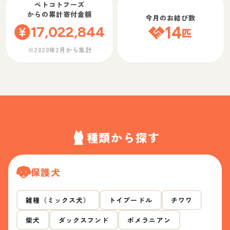
ペトコトフーズ
からの累計寄付金額
今月のお結び数
17,022,844
14
匹
※2020年2月から集計
種類から探す
保護犬
雑種（ミックス犬）
トイプードル
チワワ
柴犬
ダックスフンド
ポメラニアン