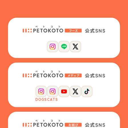
DOGS
CATS