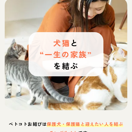
犬猫
と
“一生の家族”
を結ぶ
ペトコトお結びは
保護犬・保護猫と迎えたい人を結ぶ