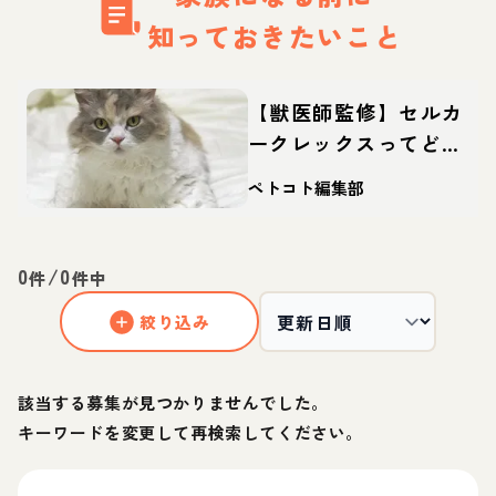
知っておきたいこと
【獣医師監修】セルカ
ークレックスってどん
な猫？性格・体重・寿
ペトコト編集部
命の特徴・迎え方
0
/
0
件
件中
絞り込み
該当する募集が見つかりませんでした。
キーワードを変更して再検索してください。