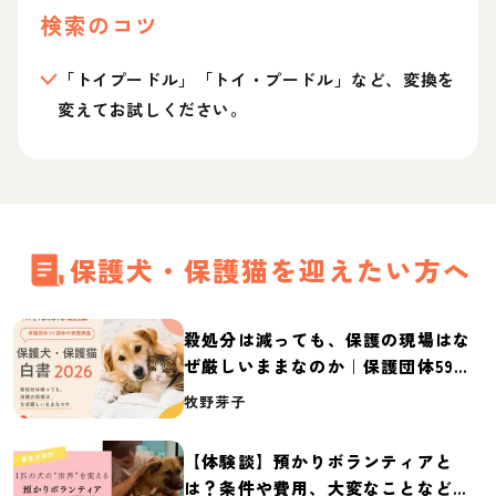
検索のコツ
「トイプードル」「トイ・プードル」など、変換を
変えてお試しください。
保護犬・保護猫を迎えたい方へ
殺処分は減っても、保護の現場はな
ぜ厳しいままなのか｜保護団体59団
体の実態調査【保護犬・保護猫白書
牧野芽子
2026】
【体験談】預かりボランティアと
は？条件や費用、大変なことなど紹