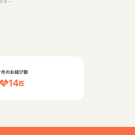
日本一
今月のお結び数
14
匹