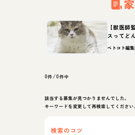
家
【獣医師
スってど
命の特徴
ペトコト編集
0
/
0
件
件中
該当する募集が見つかりませんでした。
キーワードを変更して再検索してください
検索のコツ