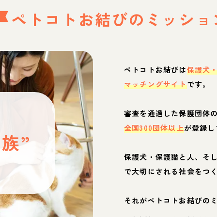
ペトコトお結びの
ミッショ
ペトコトお結びは
保護犬
マッチングサイト
です。
と
審査を通過した保護団体
全国300団体以上
が登録し
族”
保護犬・保護猫と人、そ
ぶ
で大切にされる社会をつ
それがペトコトお結びの