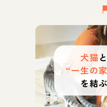
犬猫
“一生の家
を結