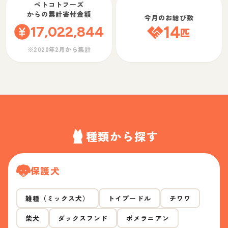
ペトコトフーズ
からの累計寄付金額
今月のお結び数
17,022,844
14
匹
※2020年2月から集計
種類から探す
保護犬
雑種（ミックス犬）
トイプードル
チワワ
柴犬
ダックスフンド
ポメラニアン