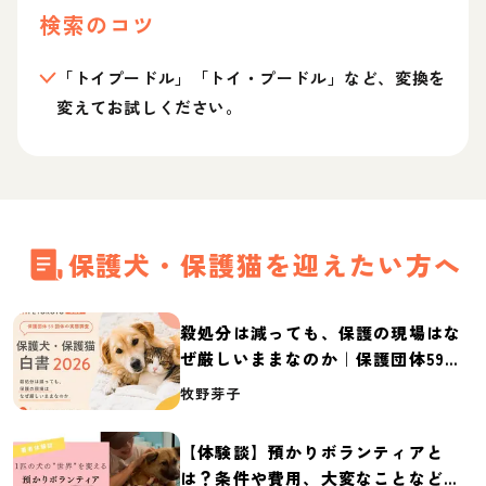
検索のコツ
「トイプードル」「トイ・プードル」など、変換を
変えてお試しください。
保護犬・保護猫を迎えたい方へ
殺処分は減っても、保護の現場はな
ぜ厳しいままなのか｜保護団体59団
体の実態調査【保護犬・保護猫白書
牧野芽子
2026】
【体験談】預かりボランティアと
は？条件や費用、大変なことなど紹