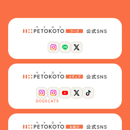
DOGS
CATS