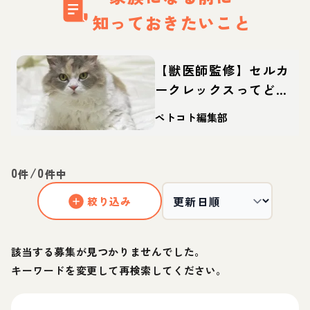
知っておきたいこと
【獣医師監修】セルカ
ークレックスってどん
な猫？性格・体重・寿
ペトコト編集部
命の特徴・迎え方
0
/
0
件
件中
絞り込み
該当する募集が見つかりませんでした。
キーワードを変更して再検索してください。