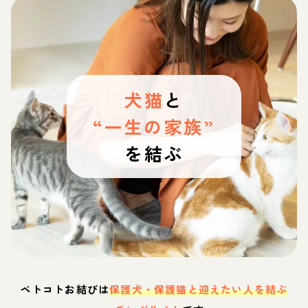
犬猫
と
“一生の家族”
を結ぶ
ペトコトお結びは
保護犬・保護猫と迎えたい人を結ぶ