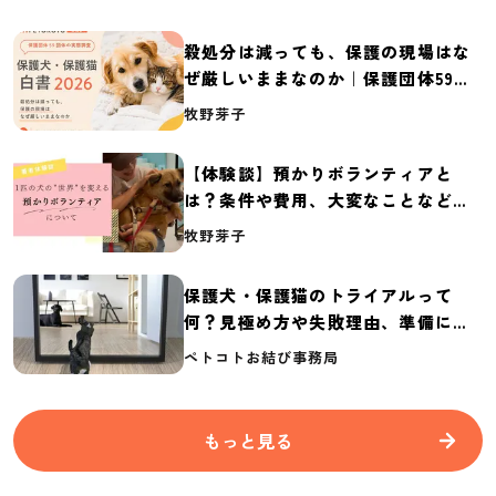
殺処分は減っても、保護の現場はな
ぜ厳しいままなのか｜保護団体59団
体の実態調査【保護犬・保護猫白書
牧野芽子
2026】
【体験談】預かりボランティアと
は？条件や費用、大変なことなど紹
介
牧野芽子
保護犬・保護猫のトライアルって
何？見極め方や失敗理由、準備に必
要なものを紹介
ペトコトお結び事務局
もっと見る