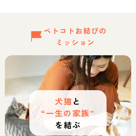
ペトコトお結びの
ミッション
犬猫
と
“一生の家族”
を結ぶ