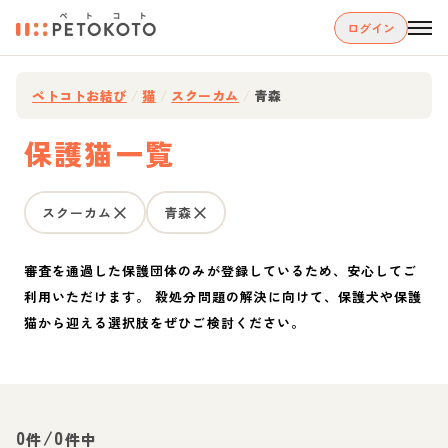
ログイン
ペトコトお結び
/
猫
/
スクーカム
/
青森
保護猫一覧
スクーカム
青森
審査を通過した保護団体のみが登録しているため、安心してご
利用いただけます。 殺処分問題の解決に向けて、保護犬や保護
猫から迎える選択肢をぜひご検討ください。
0
/
0
件
件中