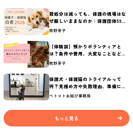
殺処分は減っても、保護の現場はな
ぜ厳しいままなのか｜保護団体59団
体の実態調査【保護犬・保護猫白書
牧野芽子
2026】
【体験談】預かりボランティアと
は？条件や費用、大変なことなど紹
介
牧野芽子
保護犬・保護猫のトライアルって
何？見極め方や失敗理由、準備に必
要なものを紹介
ペトコトお結び事務局
もっと見る