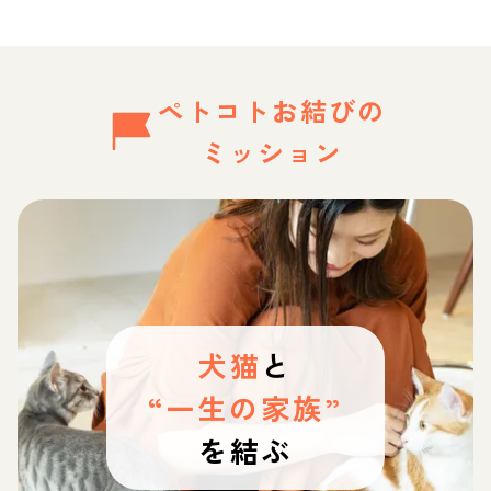
ペトコトお結びの
ミッション
犬猫
と
“一生の家族”
を結ぶ