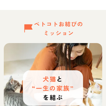
ペトコトお結びの
ミッション
犬猫
と
“一生の家族”
を結ぶ