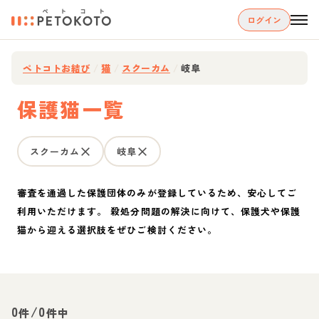
ログイン
ペトコトお結び
/
猫
/
スクーカム
/
岐阜
保護猫一覧
スクーカム
岐阜
審査を通過した保護団体のみが登録しているため、安心してご
利用いただけます。 殺処分問題の解決に向けて、保護犬や保護
猫から迎える選択肢をぜひご検討ください。
0
/
0
件
件中