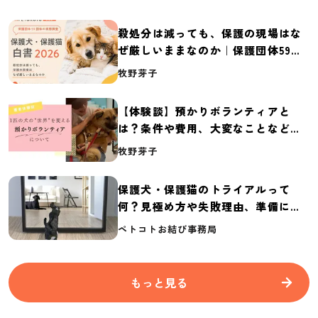
殺処分は減っても、保護の現場はな
ぜ厳しいままなのか｜保護団体59団
体の実態調査【保護犬・保護猫白書
牧野芽子
2026】
【体験談】預かりボランティアと
は？条件や費用、大変なことなど紹
介
牧野芽子
保護犬・保護猫のトライアルって
何？見極め方や失敗理由、準備に必
要なものを紹介
ペトコトお結び事務局
もっと見る