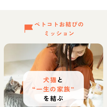
ペトコトお結びの
ミッション
犬猫
と
“一生の家族”
を結ぶ