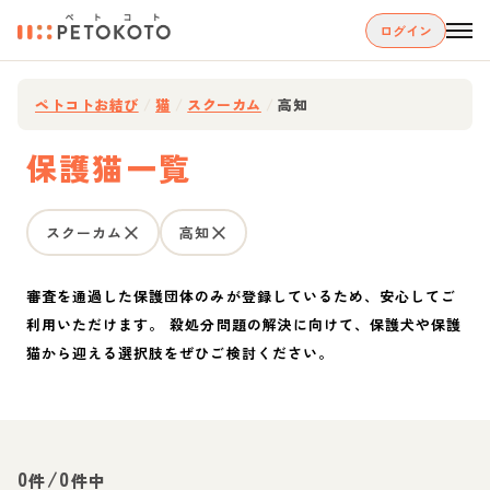
ログイン
ペトコトお結び
/
猫
/
スクーカム
/
高知
保護猫一覧
スクーカム
高知
審査を通過した保護団体のみが登録しているため、安心してご
利用いただけます。 殺処分問題の解決に向けて、保護犬や保護
猫から迎える選択肢をぜひご検討ください。
0
/
0
件
件中