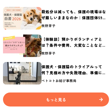
殺処分は減っても、保護の現場はな
ぜ厳しいままなのか｜保護団体59団
体の実態調査【保護犬・保護猫白書
牧野芽子
2026】
【体験談】預かりボランティアと
は？条件や費用、大変なことなど紹
介
牧野芽子
保護犬・保護猫のトライアルって
何？見極め方や失敗理由、準備に必
要なものを紹介
ペトコトお結び事務局
もっと見る