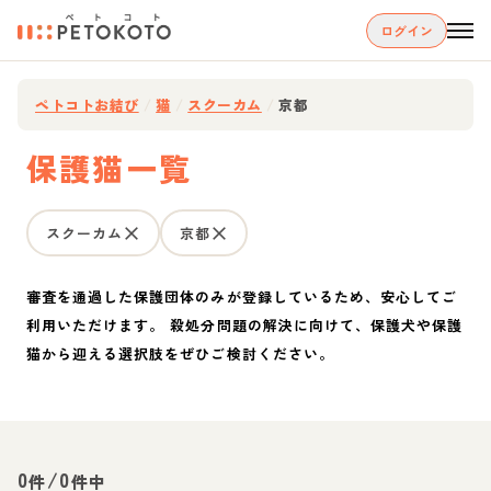
ログイン
ペトコトお結び
/
猫
/
スクーカム
/
京都
保護猫一覧
スクーカム
京都
審査を通過した保護団体のみが登録しているため、安心してご
利用いただけます。 殺処分問題の解決に向けて、保護犬や保護
猫から迎える選択肢をぜひご検討ください。
0
/
0
件
件中