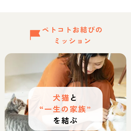
ペトコトお結びの
ミッション
犬猫
と
“一生の家族”
を結ぶ