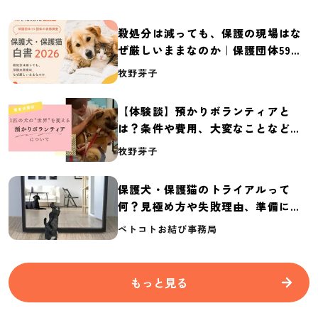
殺処分は減っても、保護の現場はな
ぜ厳しいままなのか｜保護団体59団
体の実態調査【保護犬・保護猫白書
牧野芽子
2026】
【体験談】預かりボランティアと
は？条件や費用、大変なことなど紹
介
牧野芽子
保護犬・保護猫のトライアルって
何？見極め方や失敗理由、準備に必
要なものを紹介
ペトコトお結び事務局
もっと見る