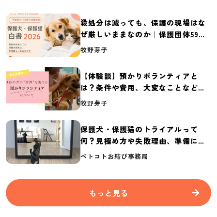
殺処分は減っても、保護の現場はな
ぜ厳しいままなのか｜保護団体59団
体の実態調査【保護犬・保護猫白書
牧野芽子
2026】
【体験談】預かりボランティアと
は？条件や費用、大変なことなど紹
介
牧野芽子
保護犬・保護猫のトライアルって
何？見極め方や失敗理由、準備に必
要なものを紹介
ペトコトお結び事務局
もっと見る