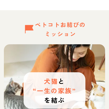
ペトコトお結びの
ミッション
犬猫
と
“一生の家族”
を結ぶ