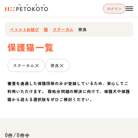
ログイン
ペトコトお結び
/
猫
/
スクーカム
/
奈良
保護猫一覧
スクーカム
奈良
審査を通過した保護団体のみが登録しているため、安心してご
利用いただけます。 殺処分問題の解決に向けて、保護犬や保護
猫から迎える選択肢をぜひご検討ください。
0
/
0
件
件中