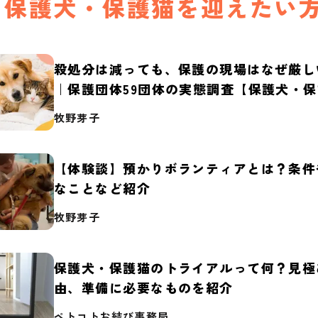
保護犬・保護猫を迎えたい
殺処分は減っても、保護の現場はなぜ厳し
｜保護団体59団体の実態調査【保護犬・
2026】
牧野芽子
【体験談】預かりボランティアとは？条件
なことなど紹介
牧野芽子
保護犬・保護猫のトライアルって何？見極
由、準備に必要なものを紹介
ペトコトお結び事務局