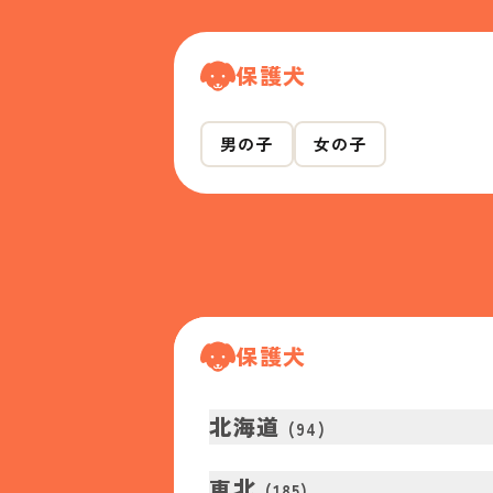
保護犬
男の子
女の子
保護犬
北海道
(
94
)
東北
(
185
)