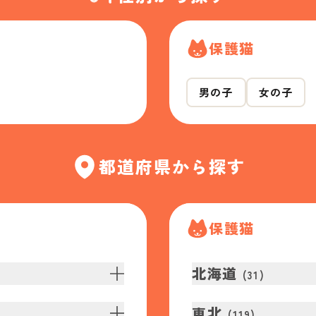
保護猫
男の子
女の子
都道府県から探す
保護猫
北海道
(
31
)
東北
(
119
)