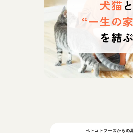
犬猫
“一生の家
を結
ペトコトフーズ
からの