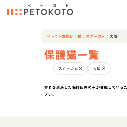
ペトコトお結び
/
猫
/
スクーカム
/
大阪
保護猫一覧
スクーカム
大阪
審査を通過した保護団体のみが登録している
さい。