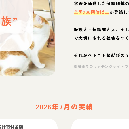
と
審査を通過した保護団体
全国300団体以上
が登録し
族”
保護犬・保護猫と人、そ
ぶ
で大切にされる社会をつ
それがペトコトお結びの
※審査制のマッチングサイトで
2026年7月の実績
累計寄付金額