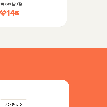
今月のお結び数
14
匹
マンチカン