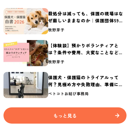
殺処分は減っても、保護の現場はな
ぜ厳しいままなのか｜保護団体59団
体の実態調査【保護犬・保護猫白書
牧野芽子
2026】
【体験談】預かりボランティアと
は？条件や費用、大変なことなど紹
介
牧野芽子
保護犬・保護猫のトライアルって
何？見極め方や失敗理由、準備に必
要なものを紹介
ペトコトお結び事務局
もっと見る