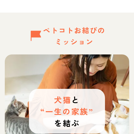
ペトコトお結びの
ミッション
犬猫
と
“一生の家族”
を結ぶ