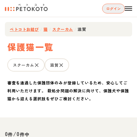
ログイン
ペトコトお結び
/
猫
/
スクーカム
/
滋賀
保護猫一覧
スクーカム
滋賀
審査を通過した保護団体のみが登録しているため、安心してご
利用いただけます。 殺処分問題の解決に向けて、保護犬や保護
猫から迎える選択肢をぜひご検討ください。
0
/
0
件
件中