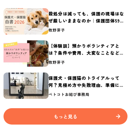
殺処分は減っても、保護の現場はな
ぜ厳しいままなのか｜保護団体59団
体の実態調査【保護犬・保護猫白書
牧野芽子
2026】
【体験談】預かりボランティアと
は？条件や費用、大変なことなど紹
介
牧野芽子
保護犬・保護猫のトライアルって
何？見極め方や失敗理由、準備に必
要なものを紹介
ペトコトお結び事務局
もっと見る