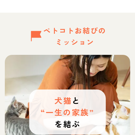
ペトコトお結びの
ミッション
犬猫
と
“一生の家族”
を結ぶ