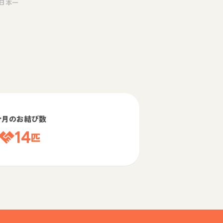
日本一
今月のお結び数
14
匹