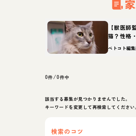
家
【獣医師
猫？性格
え方
ペトコト編集
0
/
0
件
件中
該当する募集が見つかりませんでした。
キーワードを変更して再検索してください
検索のコツ