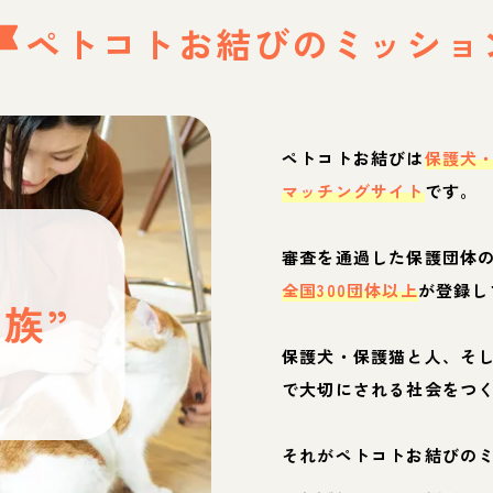
ペトコトお結びの
ミッショ
ペトコトお結びは
保護犬
マッチングサイト
です。
と
審査を通過した保護団体
全国300団体以上
が登録し
族”
保護犬・保護猫と人、そ
ぶ
で大切にされる社会をつ
それがペトコトお結びの