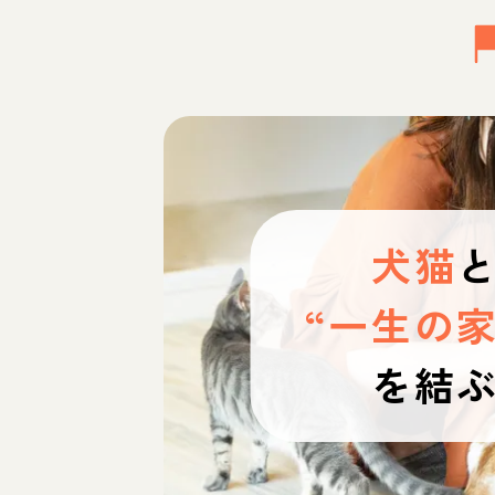
犬猫
“一生の家
を結