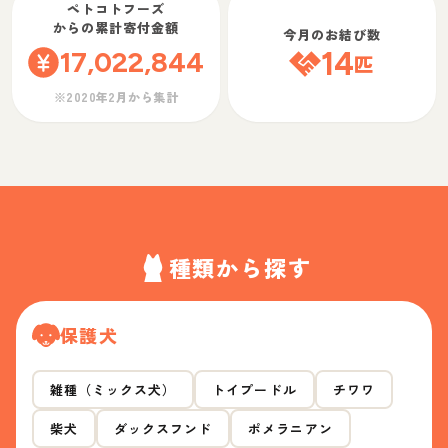
ペトコトフーズ
からの累計寄付金額
今月のお結び数
17,022,844
14
匹
※2020年2月から集計
種類から探す
保護犬
雑種（ミックス犬）
トイプードル
チワワ
柴犬
ダックスフンド
ポメラニアン