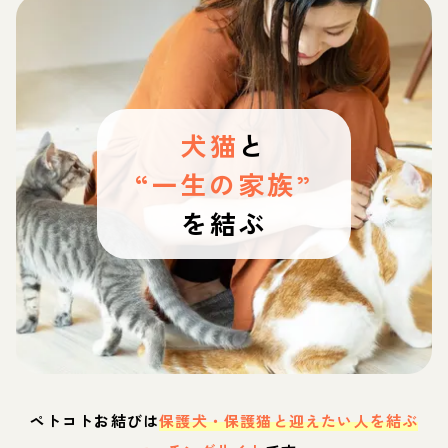
犬猫
と
“一生の家族”
を結ぶ
ペトコトお結びは
保護犬・保護猫と迎えたい人を結ぶ