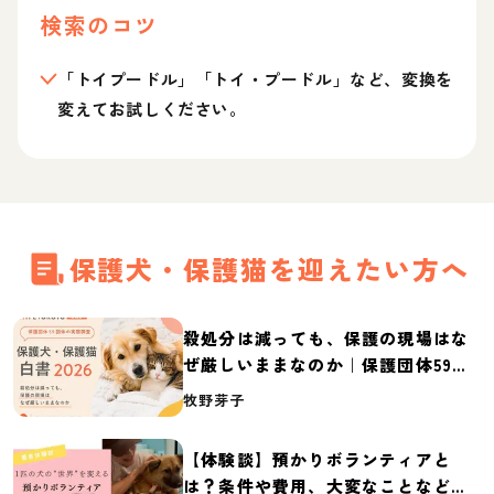
検索のコツ
「トイプードル」「トイ・プードル」など、変換を
変えてお試しください。
保護犬・保護猫を迎えたい方へ
殺処分は減っても、保護の現場はな
ぜ厳しいままなのか｜保護団体59団
体の実態調査【保護犬・保護猫白書
牧野芽子
2026】
【体験談】預かりボランティアと
は？条件や費用、大変なことなど紹