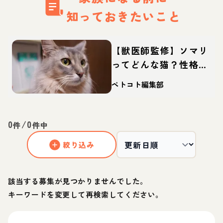
知っておきたいこと
【獣医師監修】ソマリ
ってどんな猫？性格・
体重・寿命の特徴・迎
ペトコト編集部
え方
0
/
0
件
件中
絞り込み
該当する募集が見つかりませんでした。
キーワードを変更して再検索してください。