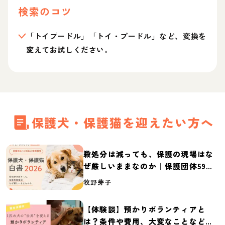
検索のコツ
「トイプードル」「トイ・プードル」など、変換を
変えてお試しください。
保護犬・保護猫を迎えたい方へ
殺処分は減っても、保護の現場はな
ぜ厳しいままなのか｜保護団体59団
体の実態調査【保護犬・保護猫白書
牧野芽子
2026】
【体験談】預かりボランティアと
は？条件や費用、大変なことなど紹