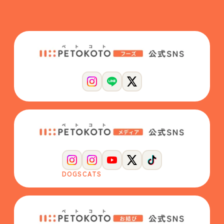
DOGS
CATS