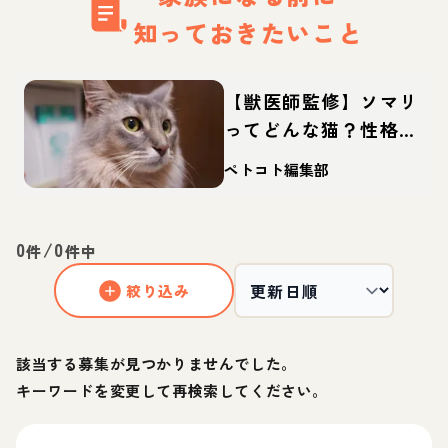
知っておきたいこと
【獣医師監修】ソマリ
ってどんな猫？性格・
体重・寿命の特徴・迎
ペトコト編集部
え方
0
/
0
件
件中
絞り込み
該当する募集が見つかりませんでした。
キーワードを変更して再検索してください。