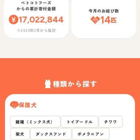
ペトコトフーズ
からの累計寄付金額
今月のお結び数
17,022,844
14
匹
※2020年2月から集計
種類から探す
保護犬
雑種（ミックス犬）
トイプードル
チワワ
柴犬
ダックスフンド
ポメラニアン