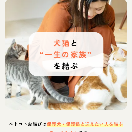
犬猫
と
“一生の家族”
を結ぶ
ペトコトお結びは
保護犬・保護猫と迎えたい人を結ぶ