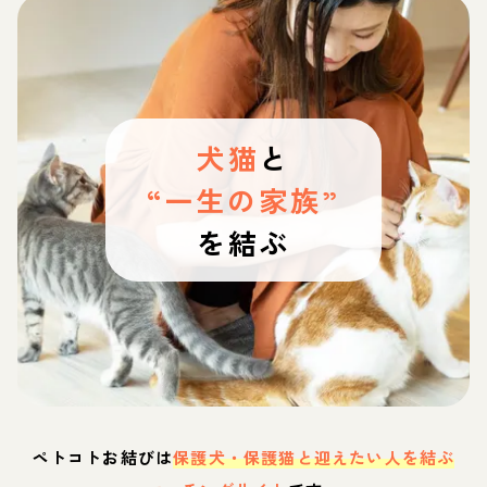
犬猫
と
“一生の家族”
を結ぶ
ペトコトお結びは
保護犬・保護猫と迎えたい人を結ぶ