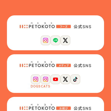
DOGS
CATS