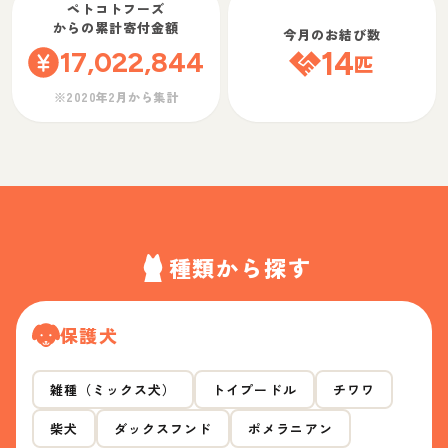
ペトコトフーズ
からの累計寄付金額
今月のお結び数
17,022,844
14
匹
※2020年2月から集計
種類から探す
保護犬
雑種（ミックス犬）
トイプードル
チワワ
柴犬
ダックスフンド
ポメラニアン