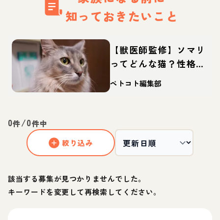
知っておきたいこと
【獣医師監修】ソマリ
ってどんな猫？性格・
体重・寿命の特徴・迎
ペトコト編集部
え方
0
/
0
件
件中
絞り込み
該当する募集が見つかりませんでした。
キーワードを変更して再検索してください。