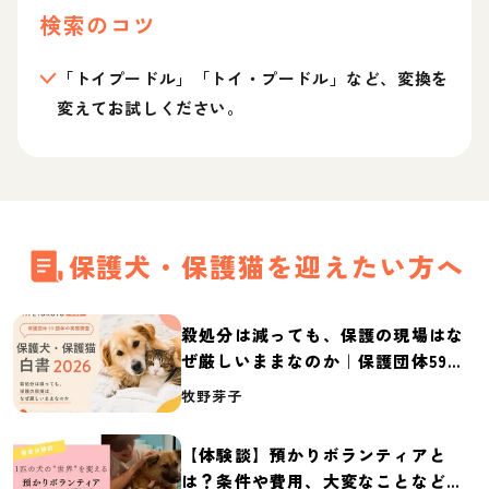
検索のコツ
「トイプードル」「トイ・プードル」など、変換を
変えてお試しください。
保護犬・保護猫を迎えたい方へ
殺処分は減っても、保護の現場はな
ぜ厳しいままなのか｜保護団体59団
体の実態調査【保護犬・保護猫白書
牧野芽子
2026】
【体験談】預かりボランティアと
は？条件や費用、大変なことなど紹