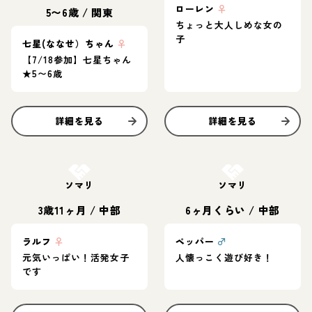
ローレン
♀
5〜6歳
/
関東
ちょっと大人しめな女の
子
七星(ななせ）ちゃん
♀
【7/18参加】七星ちゃん
★5〜6歳
詳細を見る
詳細を見る
お結び決定
お結び決定
ソマリ
ソマリ
3歳11ヶ月
/
中部
6ヶ月くらい
/
中部
ラルフ
♀
ペッパー
♂
元気いっぱい！活発女子
人懐っこく遊び好き！
です