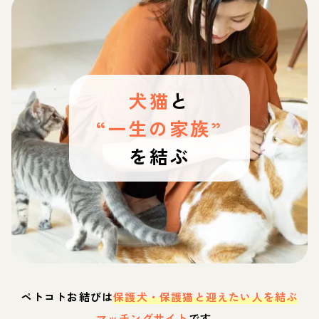
犬猫
と
“一生の家族”
を結ぶ
ペトコトお結びは
保護犬・保護猫と迎えたい人を結ぶ
マッチングサイト
です。