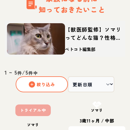
知っておきたいこと
【獣医師監修】ソマリ
ってどんな猫？性格・
体重・寿命の特徴・迎
ペトコト編集部
え方
1
~
5
/
5
件
件中
絞り込み
お結び決定
トライアル中
ソマリ
3歳11ヶ月
/
中部
ソマリ