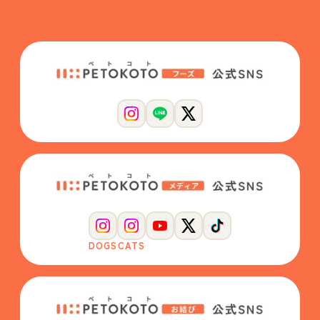
DOGS
CATS