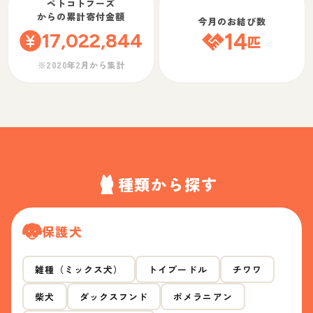
ペトコトフーズ
からの累計寄付金額
今月のお結び数
17,022,844
14
匹
※2020年2月から集計
種類から探す
保護犬
雑種（ミックス犬）
トイプードル
チワワ
柴犬
ダックスフンド
ポメラニアン