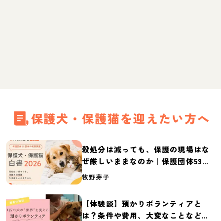
保護犬・保護猫を迎えたい方へ
殺処分は減っても、保護の現場はな
ぜ厳しいままなのか｜保護団体59団
体の実態調査【保護犬・保護猫白書
牧野芽子
2026】
【体験談】預かりボランティアと
は？条件や費用、大変なことなど紹