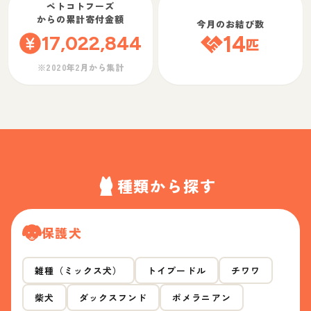
ペトコトフーズ
からの累計寄付金額
今月のお結び数
17,022,844
14
匹
※2020年2月から集計
種類から探す
保護犬
雑種（ミックス犬）
トイプードル
チワワ
柴犬
ダックスフンド
ポメラニアン