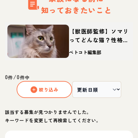
知っておきたいこと
【獣医師監修】ソマリ
ってどんな猫？性格・
体重・寿命の特徴・迎
ペトコト編集部
え方
0
/
0
件
件中
絞り込み
該当する募集が見つかりませんでした。
キーワードを変更して再検索してください。