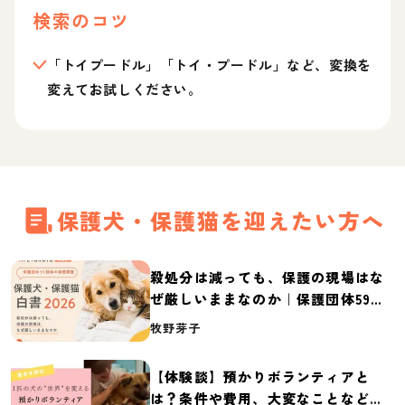
検索のコツ
「トイプードル」「トイ・プードル」など、変換を
変えてお試しください。
保護犬・保護猫を迎えたい方へ
殺処分は減っても、保護の現場はな
ぜ厳しいままなのか｜保護団体59団
体の実態調査【保護犬・保護猫白書
牧野芽子
2026】
【体験談】預かりボランティアと
は？条件や費用、大変なことなど紹