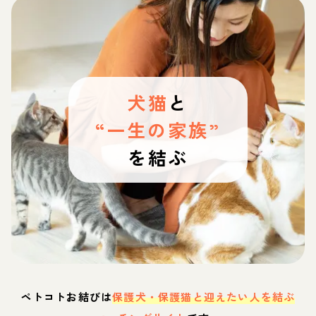
犬猫
と
“一生の家族”
を結ぶ
ペトコトお結びは
保護犬・保護猫と迎えたい人を結ぶ