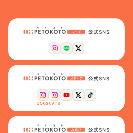
DOGS
CATS