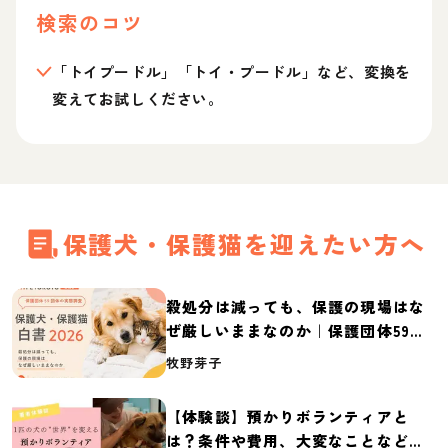
検索のコツ
「トイプードル」「トイ・プードル」など、変換を
変えてお試しください。
保護犬・保護猫を迎えたい方へ
殺処分は減っても、保護の現場はな
ぜ厳しいままなのか｜保護団体59団
体の実態調査【保護犬・保護猫白書
牧野芽子
2026】
【体験談】預かりボランティアと
は？条件や費用、大変なことなど紹