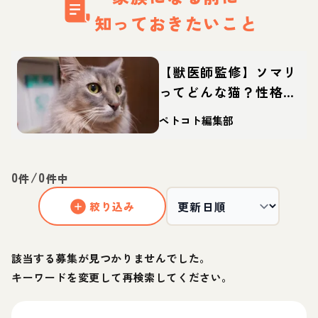
知っておきたいこと
【獣医師監修】ソマリ
ってどんな猫？性格・
体重・寿命の特徴・迎
ペトコト編集部
え方
0
/
0
件
件中
絞り込み
該当する募集が見つかりませんでした。
キーワードを変更して再検索してください。