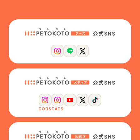
DOGS
CATS