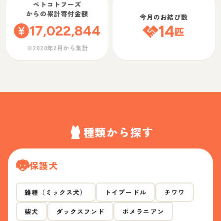
ペトコトフーズ
からの累計寄付金額
今月のお結び数
17,022,844
14
匹
※2020年2月から集計
種類から探す
保護犬
雑種（ミックス犬）
トイプードル
チワワ
柴犬
ダックスフンド
ポメラニアン