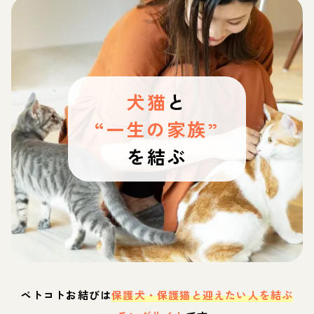
犬猫
と
“一生の家族”
を結ぶ
ペトコトお結びは
保護犬・保護猫と迎えたい人を結ぶ