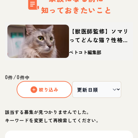
知っておきたいこと
【獣医師監修】ソマリ
ってどんな猫？性格・
体重・寿命の特徴・迎
ペトコト編集部
え方
0
/
0
件
件中
絞り込み
該当する募集が見つかりませんでした。
キーワードを変更して再検索してください。