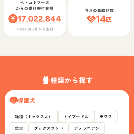
ペトコトフーズ
からの累計寄付金額
今月のお結び数
17,022,844
14
匹
※2020年2月から集計
種類から探す
保護犬
雑種（ミックス犬）
トイプードル
チワワ
柴犬
ダックスフンド
ポメラニアン