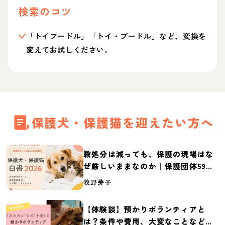
検索のコツ
「トイプードル」「トイ・プードル」など、変換を
変えてお試しください。
保護犬・保護猫を迎えたい方へ
殺処分は減っても、保護の現場はな
ぜ厳しいままなのか｜保護団体59団
体の実態調査【保護犬・保護猫白書
牧野芽子
2026】
【体験談】預かりボランティアと
は？条件や費用、大変なことなど紹