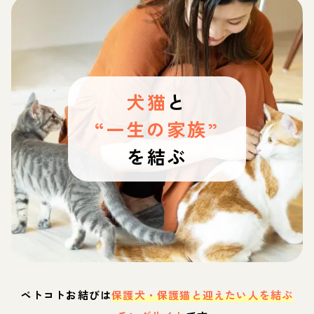
犬猫
と
“一生の家族”
を結ぶ
ペトコトお結びは
保護犬・保護猫と迎えたい人を結ぶ