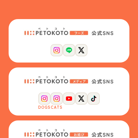
DOGS
CATS