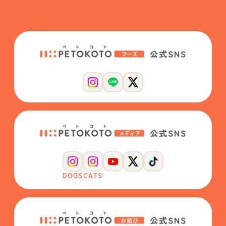
DOGS
CATS