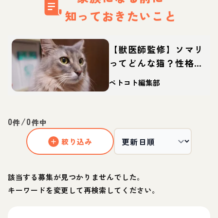
知っておきたいこと
【獣医師監修】ソマリ
ってどんな猫？性格・
体重・寿命の特徴・迎
ペトコト編集部
え方
0
/
0
件
件中
絞り込み
該当する募集が見つかりませんでした。
キーワードを変更して再検索してください。