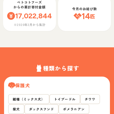
ペトコトフーズ
からの累計寄付金額
今月のお結び数
17,022,844
14
匹
※2020年2月から集計
種類から探す
保護犬
雑種（ミックス犬）
トイプードル
チワワ
柴犬
ダックスフンド
ポメラニアン