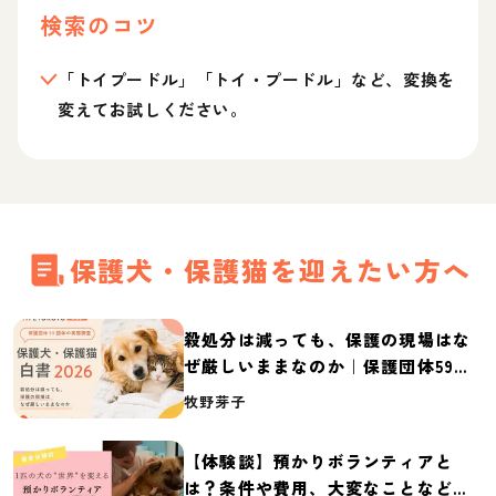
検索のコツ
「トイプードル」「トイ・プードル」など、変換を
変えてお試しください。
保護犬・保護猫を迎えたい方へ
殺処分は減っても、保護の現場はな
ぜ厳しいままなのか｜保護団体59団
体の実態調査【保護犬・保護猫白書
牧野芽子
2026】
【体験談】預かりボランティアと
は？条件や費用、大変なことなど紹