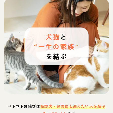
犬猫
と
“一生の家族”
を結ぶ
ペトコトお結びは
保護犬・保護猫と迎えたい人を結ぶ