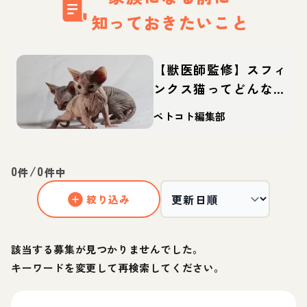
知っておきたいこと
【獣医師監修】スフィ
ンクス猫ってどんな
猫？性格・体重・寿命
ペトコト編集部
の特徴・迎え方
0
/
0
件
件中
絞り込み
該当する募集が見つかりませんでした。
キーワードを変更して再検索してください。