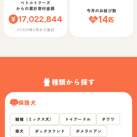
ペトコトフーズ
からの累計寄付金額
今月のお結び数
17,022,844
14
匹
※2020年2月から集計
種類から探す
保護犬
雑種（ミックス犬）
トイプードル
チワワ
柴犬
ダックスフンド
ポメラニアン