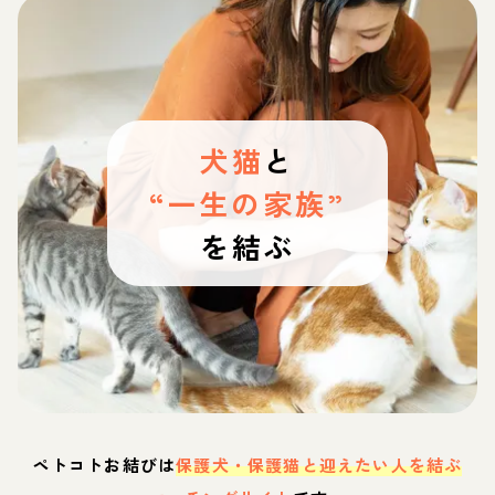
犬猫
と
“一生の家族”
を結ぶ
ペトコトお結びは
保護犬・保護猫と迎えたい人を結ぶ