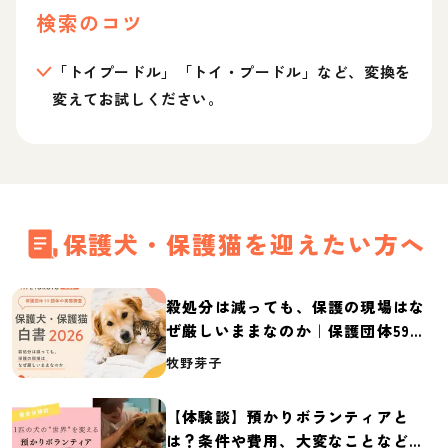
検索のコツ
「トイプードル」「トイ・プードル」など、変換を
変えてお試しください。
保護犬・保護猫を迎えたい方へ
殺処分は減っても、保護の現場はな
ぜ厳しいままなのか｜保護団体59団
体の実態調査【保護犬・保護猫白書
牧野芽子
2026】
【体験談】預かりボランティアと
は？条件や費用、大変なことなど紹