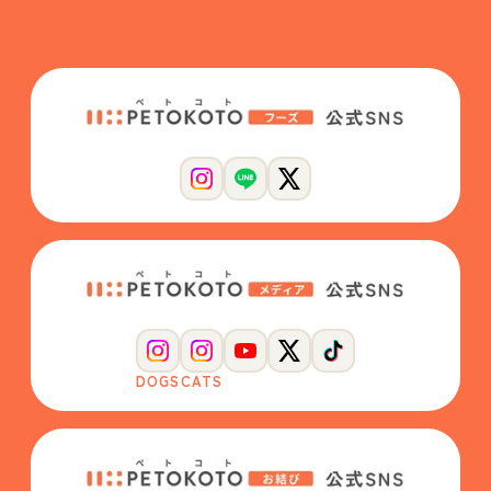
DOGS
CATS