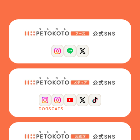
DOGS
CATS