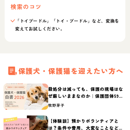
検索のコツ
「トイプードル」「トイ・プードル」など、変換を
変えてお試しください。
保護犬・保護猫を迎えたい方へ
殺処分は減っても、保護の現場はな
ぜ厳しいままなのか｜保護団体59団
体の実態調査【保護犬・保護猫白書
牧野芽子
2026】
【体験談】預かりボランティアと
は？条件や費用、大変なことなど紹