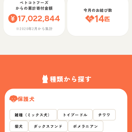
ペトコトフーズ
からの累計寄付金額
今月のお結び数
17,022,844
14
匹
※2020年2月から集計
種類から探す
保護犬
雑種（ミックス犬）
トイプードル
チワワ
柴犬
ダックスフンド
ポメラニアン