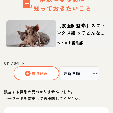
知っておきたいこと
【獣医師監修】スフィ
ンクス猫ってどんな
猫？性格・体重・寿命
ペトコト編集部
の特徴・迎え方
0
/
0
件
件中
絞り込み
該当する募集が見つかりませんでした。
キーワードを変更して再検索してください。