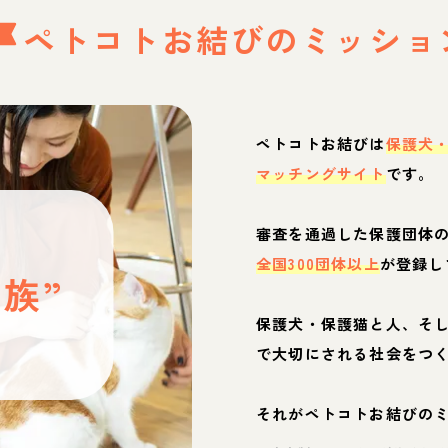
ペトコトお結びの
ミッショ
ペトコトお結びは
保護犬
マッチングサイト
です。
と
審査を通過した保護団体
全国300団体以上
が登録し
族”
保護犬・保護猫と人、そ
ぶ
で大切にされる社会をつ
それがペトコトお結びの