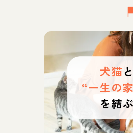
犬猫
“一生の家
を結