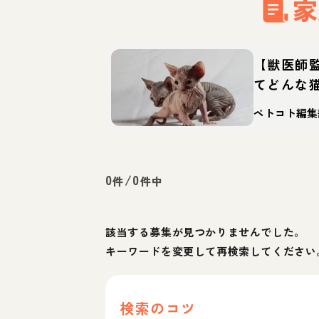
家
【獣医師
てどんな
特徴・迎
ペトコト編集
0
/
0
件
件中
該当する募集が見つかりませんでした。
キーワードを変更して再検索してください
検索のコツ