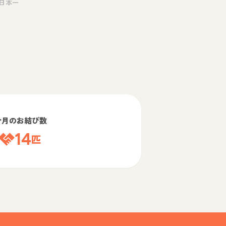
日本一
今月のお結び数
14
匹