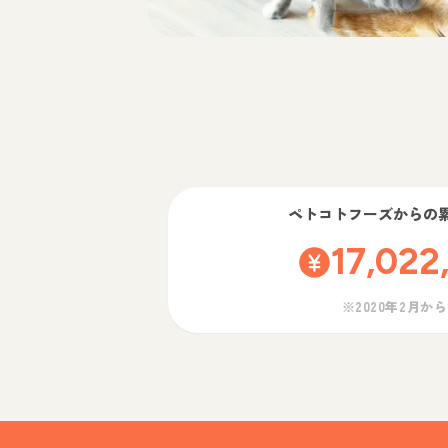
ペトコトフーズ
からの
17,022
※2020年2月か