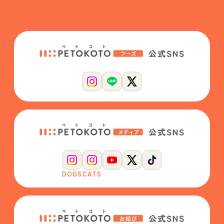
DOGS
CATS