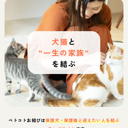
犬猫
と
“一生の家族”
を結ぶ
ペトコトお結びは
保護犬・保護猫と迎えたい人を結ぶ