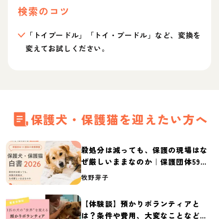
検索のコツ
「トイプードル」「トイ・プードル」など、変換を
変えてお試しください。
保護犬・保護猫を迎えたい方へ
殺処分は減っても、保護の現場はな
ぜ厳しいままなのか｜保護団体59団
体の実態調査【保護犬・保護猫白書
牧野芽子
2026】
【体験談】預かりボランティアと
は？条件や費用、大変なことなど紹