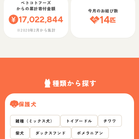
ペトコトフーズ
からの累計寄付金額
今月のお結び数
17,022,844
14
匹
※2020年2月から集計
種類から探す
保護犬
雑種（ミックス犬）
トイプードル
チワワ
柴犬
ダックスフンド
ポメラニアン