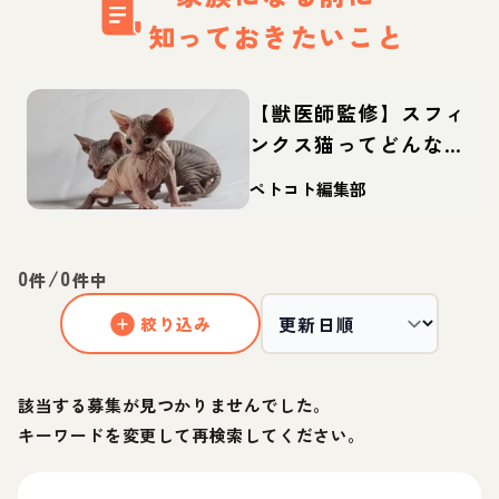
知っておきたいこと
【獣医師監修】スフィ
ンクス猫ってどんな
猫？性格・体重・寿命
ペトコト編集部
の特徴・迎え方
0
/
0
件
件中
絞り込み
該当する募集が見つかりませんでした。
キーワードを変更して再検索してください。