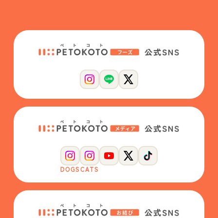
DOGS
CATS