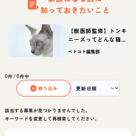
知っておきたいこと
【獣医師監修】トンキ
ニーズってどんな猫？
性格・体重・寿命の特
ペトコト編集部
徴・迎え方
0
/
0
件
件中
絞り込み
該当する募集が見つかりませんでした。
キーワードを変更して再検索してください。