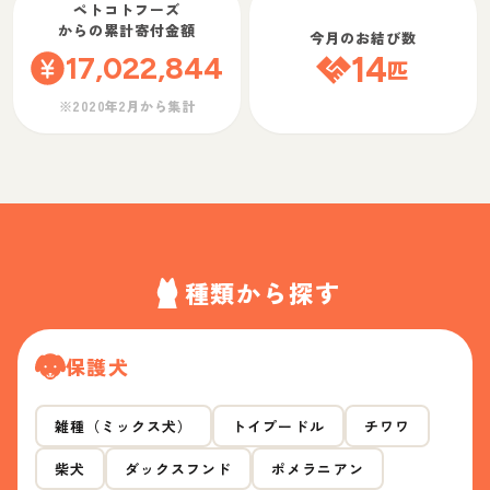
ペトコトフーズ
からの累計寄付金額
今月のお結び数
17,022,844
14
匹
※2020年2月から集計
種類から探す
保護犬
雑種（ミックス犬）
トイプードル
チワワ
柴犬
ダックスフンド
ポメラニアン