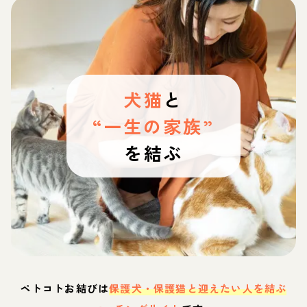
犬猫
と
“一生の家族”
を結ぶ
ペトコトお結びは
保護犬・保護猫と迎えたい人を結ぶ