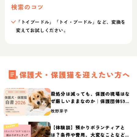
検索のコツ
「トイプードル」「トイ・プードル」など、変換を
変えてお試しください。
保護犬・保護猫を迎えたい方へ
殺処分は減っても、保護の現場はな
ぜ厳しいままなのか｜保護団体59団
体の実態調査【保護犬・保護猫白書
牧野芽子
2026】
【体験談】預かりボランティアと
は？条件や費用、大変なことなど紹