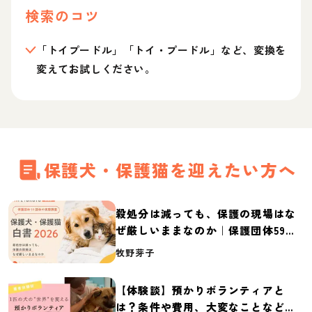
検索のコツ
「トイプードル」「トイ・プードル」など、変換を
変えてお試しください。
保護犬・保護猫を迎えたい方へ
殺処分は減っても、保護の現場はな
ぜ厳しいままなのか｜保護団体59団
体の実態調査【保護犬・保護猫白書
牧野芽子
2026】
【体験談】預かりボランティアと
は？条件や費用、大変なことなど紹