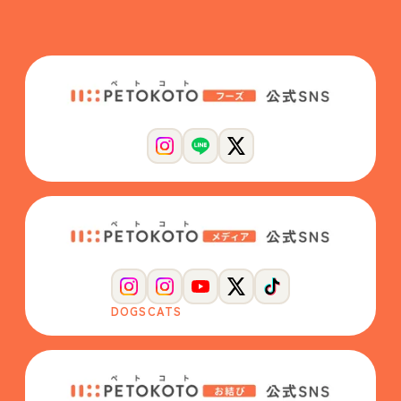
DOGS
CATS