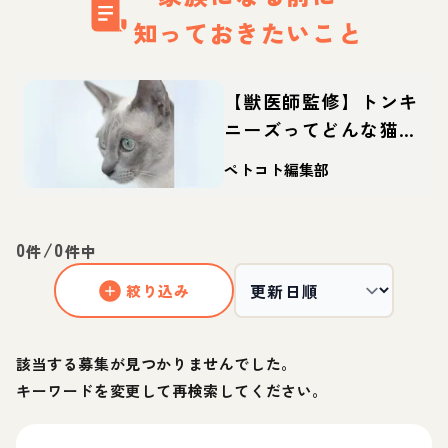
知っておきたいこと
【獣医師監修】トンキ
ニーズってどんな猫？
性格・体重・寿命の特
ペトコト編集部
徴・迎え方
0
/
0
件
件中
絞り込み
該当する募集が見つかりませんでした。
キーワードを変更して再検索してください。