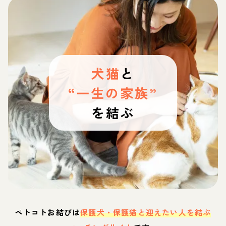
犬猫
と
“一生の家族”
を結ぶ
ペトコトお結びは
保護犬・保護猫と迎えたい人を結ぶ