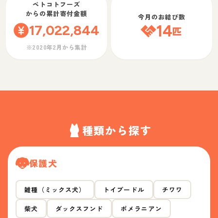
ペトコトフーズ
からの累計寄付金額
今月のお結び数
17,022,844
14
匹
※2020年2月から集計
種類から探す
保護犬
雑種（ミックス犬）
トイプードル
チワワ
柴犬
ダックスフンド
ポメラニアン