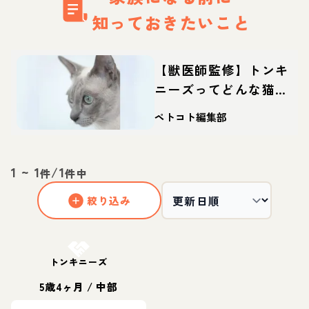
知っておきたいこと
【獣医師監修】トンキ
ニーズってどんな猫？
性格・体重・寿命の特
ペトコト編集部
徴・迎え方
1
~
1
/
1
件
件中
絞り込み
お結び決定
トンキニーズ
5歳4ヶ月
/
中部