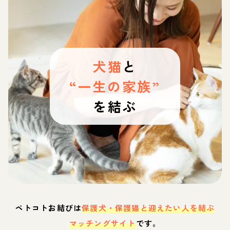
犬猫
と
“一生の家族”
を結ぶ
ペトコトお結びは
保護犬・保護猫と迎えたい人を結ぶ
マッチングサイト
です。