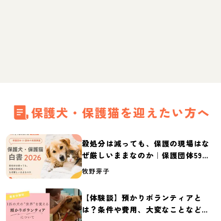
保護犬・保護猫を迎えたい方へ
殺処分は減っても、保護の現場はな
ぜ厳しいままなのか｜保護団体59団
体の実態調査【保護犬・保護猫白書
牧野芽子
2026】
【体験談】預かりボランティアと
は？条件や費用、大変なことなど紹