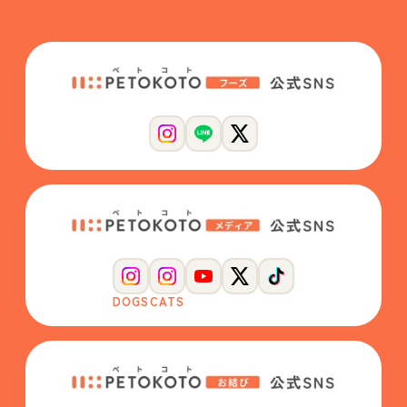
DOGS
CATS