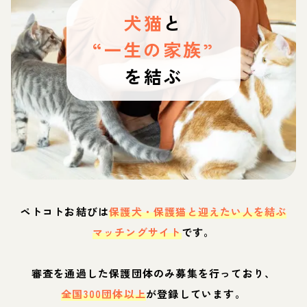
犬猫
と
“一生の家族”
を結ぶ
ペトコトお結びは
保護犬・保護猫と迎えたい人を結ぶ
マッチングサイト
です。
審査を通過した保護団体のみ募集を行っており、
全国300団体以上
が登録しています。