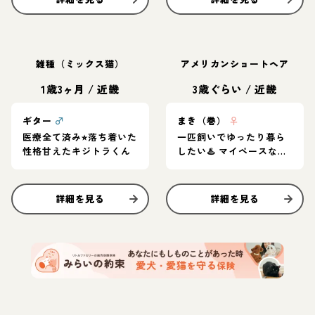
雑種（ミックス猫）
アメリカンショートヘア
1歳3ヶ月
/
近畿
3歳ぐらい
/
近畿
ギター
♂
まき（巻）
♀
医療全て済み⭐︎落ち着いた
一匹飼いでゆったり暮ら
性格甘えたキジトラくん
したい♨️ マイペースなア
メショ女子
詳細を見る
詳細を見る