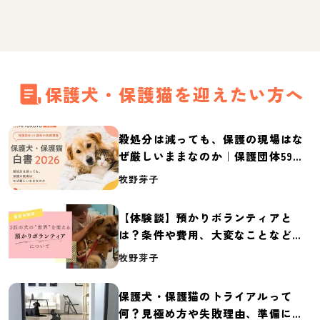
保護犬・保護猫を迎えたい方へ
殺処分は減っても、保護の現場はな
ぜ厳しいままなのか｜保護団体59団
体の実態調査【保護犬・保護猫白書
牧野芽子
2026】
【体験談】預かりボランティアと
は？条件や費用、大変なことなど紹
介
牧野芽子
保護犬・保護猫のトライアルって
何？見極め方や失敗理由、準備に必