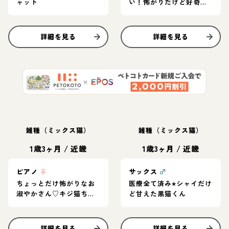
ャット
い！怖がりだけど好奇心
旺盛なグレー猫
詳細を見る
詳細を見る
雑種（ミックス猫）
雑種（ミックス猫）
1歳3ヶ月
/
近畿
1歳3ヶ月
/
近畿
ピアノ
♀
サックス
♂
ちょっとだけ怖がりなお
医療全て済み⭐︎シャイだけ
淑やかさん♡キジ猫ちゃ
ど甘えた黒猫くん
ん
詳細を見る
詳細を見る