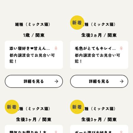
新着
雑種（ミックス猫）
雑種（ミックス猫）
1歳
/
関東
生後3ヵ月
/
関東
添い寝好き❤︎甘えん坊美少女ポップちゃん
♀
毛色がとてもキレイなかぐやちゃん🍑
♀
都内譲渡会でお見合い可
都内譲渡会でお見合い可
能！
能！
詳細を見る
詳細を見る
新着
新着
雑種（ミックス猫）
雑種（ミックス猫）
生後3ヶ月
/
関東
生後3ヶ月
/
関東
陽気なお祭り女！ちよひめちゃん🍑
♀
ボール遊び大好きまなみちゃん🍑
♀