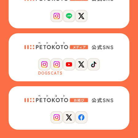
DOGS
CATS