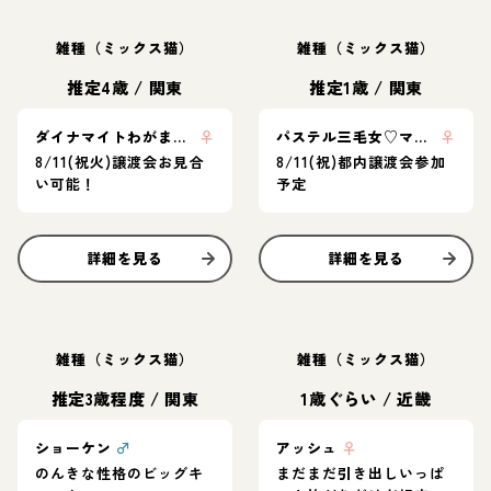
雑種（ミックス猫）
雑種（ミックス猫）
推定4歳
/
関東
推定1歳
/
関東
ダイナマイトわがままボディが魅力的💖みーちゃん
♀
パステル三毛女♡マリちゃん
♀
8/11(祝火)譲渡会お見合
8/11(祝)都内譲渡会参加
い可能！
予定
詳細を見る
詳細を見る
雑種（ミックス猫）
雑種（ミックス猫）
推定3歳程度
/
関東
1歳ぐらい
/
近畿
ショーケン
♂
アッシュ
♀
のんきな性格のビッグキ
まだまだ引き出しいっぱ