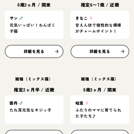
0歳3ヶ月
/
関東
推定6〜7歳
/
近畿
サン
♂
きなこ
♀
元気いっぱい！わんぱく
甘えん坊で個性的な模様
子猫
がチャームポイント！
詳細を見る
詳細を見る
雑種（ミックス猫）
雑種（ミックス猫）
推定2ヶ月半
/
近畿
0歳3ヶ月
/
関東
雲丹
♂
昭恵
♀
たれ耳元気なキジっ子
ふたりのママに育てられ
た子たち♪