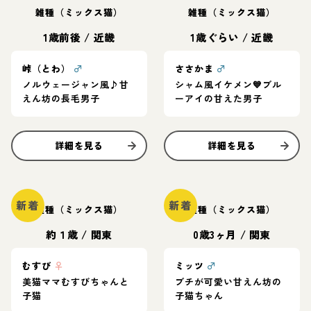
雑種（ミックス猫）
雑種（ミックス猫）
1歳前後
/
近畿
1歳ぐらい
/
近畿
峠（とわ）
♂
ささかま
♂
ノルウェージャン風♪甘
シャム風イケメン💙ブル
えん坊の長毛男子
ーアイの甘えた男子
詳細を見る
詳細を見る
新着
新着
雑種（ミックス猫）
雑種（ミックス猫）
約１歳
/
関東
0歳3ヶ月
/
関東
むすび
♀
ミッツ
♂
美猫ママむすびちゃんと
ブチが可愛い甘えん坊の
子猫
子猫ちゃん