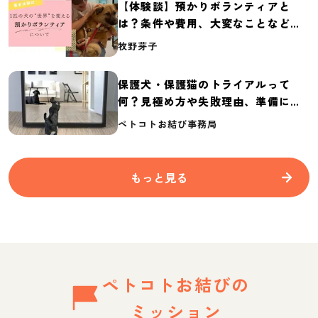
【体験談】預かりボランティアと
は？条件や費用、大変なことなど紹
介
牧野芽子
保護犬・保護猫のトライアルって
何？見極め方や失敗理由、準備に必
要なものを紹介
ペトコトお結び事務局
もっと見る
ペトコトお結びの
ミッション