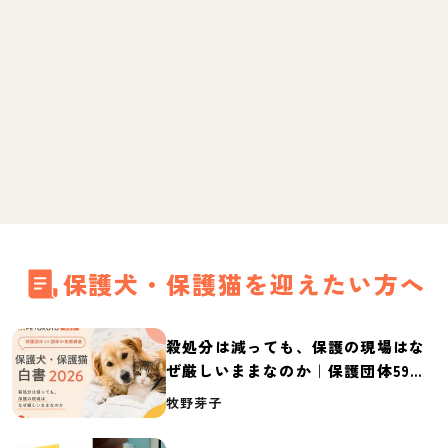
保護犬・保護猫を迎えたい方へ
殺処分は減っても、保護の現場はな
ぜ厳しいままなのか｜保護団体59団
体の実態調査【保護犬・保護猫白書
牧野芽子
2026】