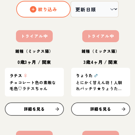
絞り込み
トライアル中
トライアル中
雑種（ミックス猫）
雑種（ミックス猫）
0歳3ヶ月
/
関東
3歳4ヶ月
/
関東
ラテス
♀
りょうた
♂
チョコレート色の素敵な
とにかく甘えん坊！人馴
毛色♡ラテスちゃん
れバッチリ★りょうたく
ん
詳細を見る
詳細を見る