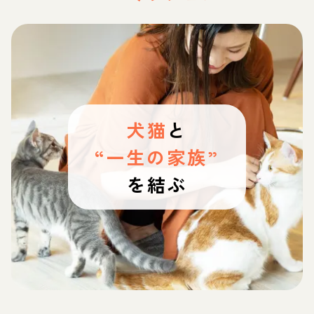
犬猫
と
“一生の家族”
を結ぶ