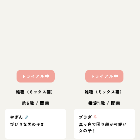
トライアル中
トライアル中
雑種（ミックス猫）
雑種（ミックス猫）
約6歳
/
関東
推定1歳
/
関東
やぎん
♂
プラダ
♀
びびりな男の子❣️
真っ白で困り顔が可愛い
女の子！