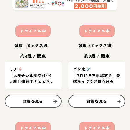
トライアル中
トライアル中
雑種（ミックス猫）
雑種（ミックス猫）
約4歳
/
関東
約8歳
/
関東
モチ
♀
ゴン太
♂
【お見合い希望受付中】
【7月12日三田譲渡会】愛
人馴れ修行中！ビビりな
嬌たっぷり好奇心旺★
女の子 先住さんのお友
達に★
詳細を見る
詳細を見る
トライアル中
トライアル中