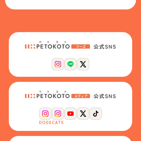
DOGS
CATS