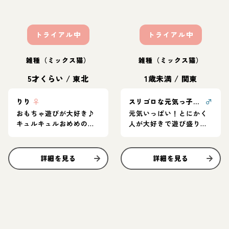
トライアル中
トライアル中
雑種（ミックス猫）
雑種（ミックス猫）
5才くらい
/
東北
1歳未満
/
関東
りり
♀
スリゴロな元気っ子！アガリくん
♂
おもちゃ遊びが大好き♪
元気いっぱい！とにかく
キュルキュルおめめの女
人が大好きで遊び盛りで
の子
す！
詳細を見る
詳細を見る