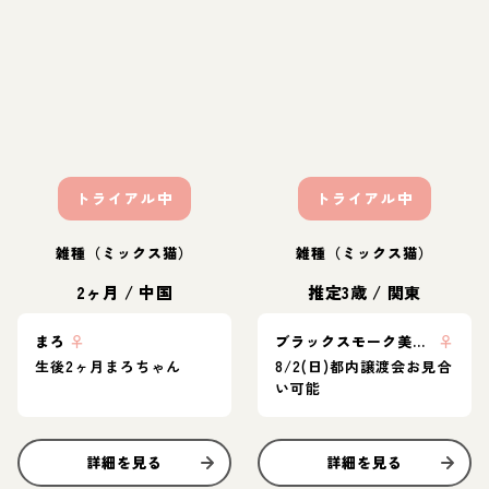
トライアル中
トライアル中
雑種（ミックス猫）
雑種（ミックス猫）
2ヶ月
/
中国
推定3歳
/
関東
まろ
♀
ブラックスモーク美猫🐈‍⬛💖マールちゃん
♀
生後2ヶ月まろちゃん
8/2(日)都内譲渡会お見合
い可能
詳細を見る
詳細を見る