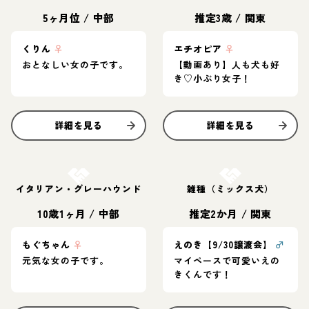
5ヶ月位
/
中部
推定3歳
/
関東
くりん
♀
エチオピア
♀
おとなしい女の子です。
【動画あり】人も犬も好
き♡小ぶり女子！
詳細を見る
詳細を見る
お結び決定
お結び決定
イタリアン・グレーハウンド
雑種（ミックス犬）
10歳1ヶ月
/
中部
推定2か月
/
関東
もぐちゃん
♀
えのき【9/30譲渡会】
♂
元気な女の子です。
マイペースで可愛いえの
きくんです！