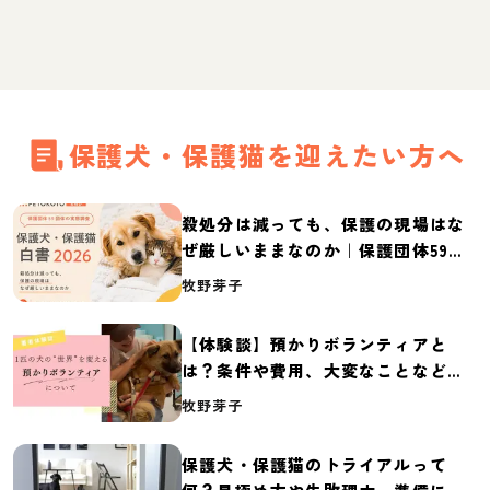
保護犬・保護猫を迎えたい方へ
殺処分は減っても、保護の現場はな
ぜ厳しいままなのか｜保護団体59団
体の実態調査【保護犬・保護猫白書
牧野芽子
2026】
【体験談】預かりボランティアと
は？条件や費用、大変なことなど紹
介
牧野芽子
保護犬・保護猫のトライアルって