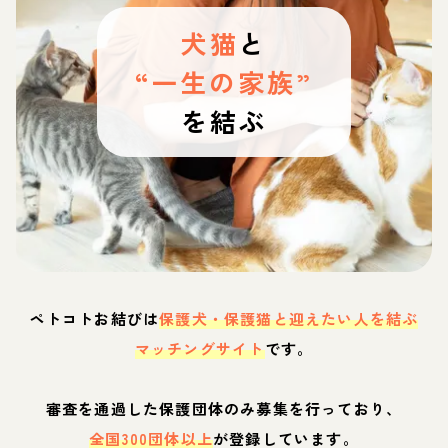
犬猫
と
“一生の家族”
を結ぶ
ペトコトお結びは
保護犬・保護猫と迎えたい人を結ぶ
マッチングサイト
です。
審査を通過した保護団体のみ募集を行っており、
全国300団体以上
が登録しています。