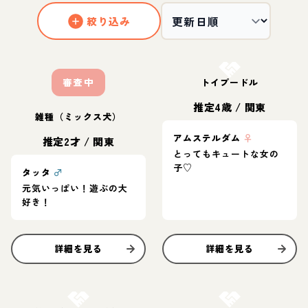
絞り込み
お結び決定
審査中
トイプードル
推定4歳
/
関東
雑種（ミックス犬）
アムステルダム
♀
推定2才
/
関東
とってもキュートな女の
子♡
タッタ
♂
元気いっぱい！遊ぶの大
好き！
詳細を見る
詳細を見る
お結び決定
お結び決定