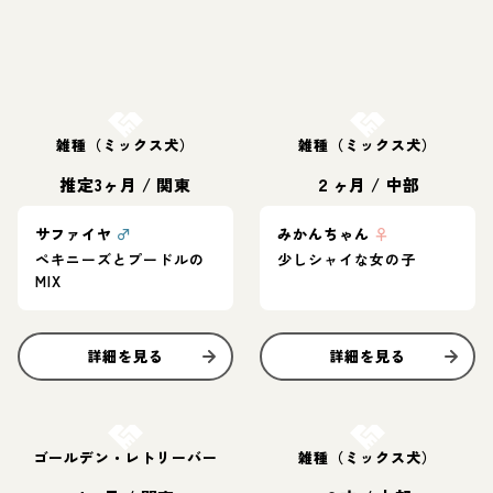
お結び決定
お結び決定
雑種（ミックス犬）
雑種（ミックス犬）
推定3ヶ月
/
関東
２ヶ月
/
中部
サファイヤ
♂
みかんちゃん
♀
ペキニーズとプードルの
少しシャイな女の子
MIX
詳細を見る
詳細を見る
お結び決定
お結び決定
ゴールデン・レトリーバー
雑種（ミックス犬）