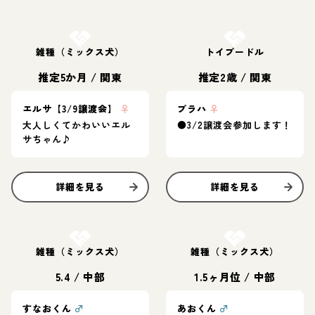
お結び決定
お結び決定
雑種（ミックス犬）
トイプードル
推定5か月
/
関東
推定2歳
/
関東
エルサ【3/9譲渡会】
♀
プラハ
♀
大人しくてかわいいエル
●3/2譲渡会参加します！
サちゃん♪
詳細を見る
詳細を見る
お結び決定
お結び決定
雑種（ミックス犬）
雑種（ミックス犬）
5.4
/
中部
1.5ヶ月位
/
中部
すなおくん
♂
あおくん
♂