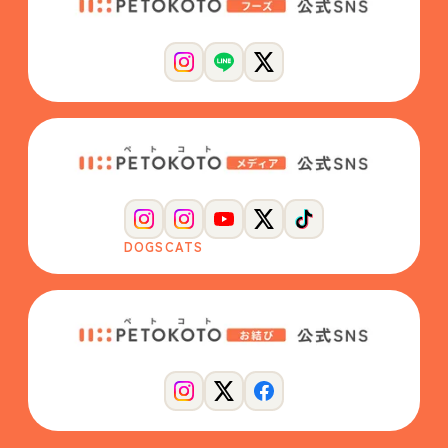
DOGS
CATS