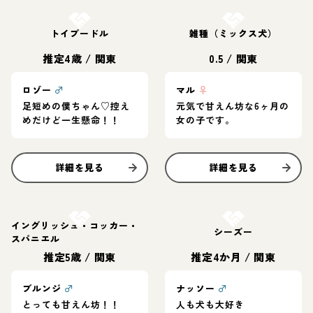
お結び決定
お結び決定
トイプードル
雑種（ミックス犬）
推定4歳
/
関東
0.5
/
関東
ロゾー
♂
マル
♀
足短めの僕ちゃん♡控え
元気で甘えん坊な6ヶ月の
めだけど一生懸命！！
女の子です。
詳細を見る
詳細を見る
お結び決定
お結び決定
イングリッシュ・コッカー・
シーズー
スパニエル
推定5歳
/
関東
推定4か月
/
関東
ブルンジ
♂
ナッソー
♂
とっても甘えん坊！！
人も犬も大好き