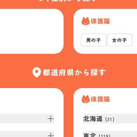
保護猫
男の子
女の子
都道府県から探す
保護猫
北海道
(
31
)
東北
(
119
)