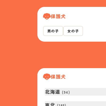
保護犬
男の子
女の子
保護犬
北海道
(
94
)
東北
(
185
)