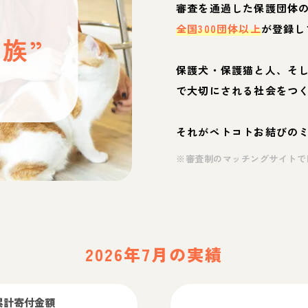
と
審査を通過した保護団体
全国300団体以上
が登録し
族”
保護犬・保護猫と人、そ
ぶ
で大切にされる社会をつ
それがペトコトお結びの
※審査制のマッチングサイトで
2026年7月の実績
累計寄付金額