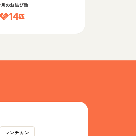
今月のお結び数
14
匹
マンチカン