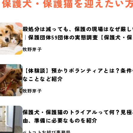
保護犬・保護猫を迎えたい
殺処分は減っても、保護の現場はなぜ厳し
｜保護団体59団体の実態調査【保護犬・
2026】
牧野芽子
【体験談】預かりボランティアとは？条件
なことなど紹介
牧野芽子
保護犬・保護猫のトライアルって何？見極
由、準備に必要なものを紹介
ペトコトお結び事務局