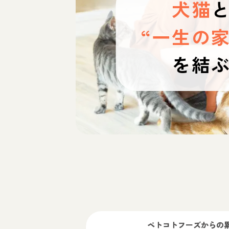
犬猫
“一生の家
を結
ペトコトフーズ
からの