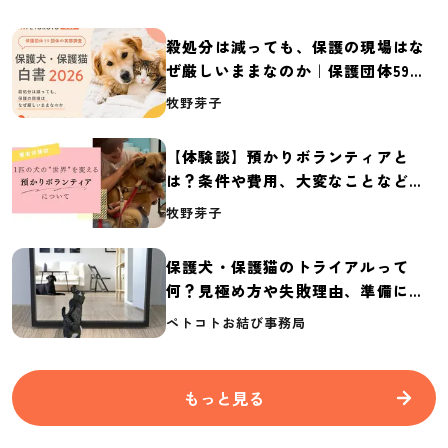
殺処分は減っても、保護の現場はな
ぜ厳しいままなのか｜保護団体59団
体の実態調査【保護犬・保護猫白書
牧野芽子
2026】
【体験談】預かりボランティアと
は？条件や費用、大変なことなど紹
介
牧野芽子
保護犬・保護猫のトライアルって
何？見極め方や失敗理由、準備に必
要なものを紹介
ペトコトお結び事務局
もっと見る