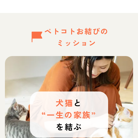
ペトコトお結びの
ミッション
犬猫
と
“一生の家族”
を結ぶ