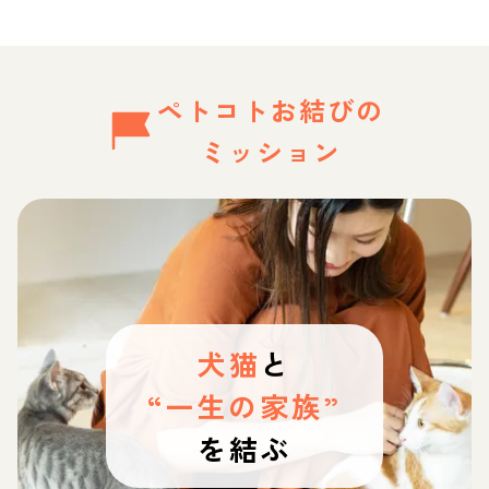
ペトコトお結びの
ミッション
犬猫
と
“一生の家族”
を結ぶ