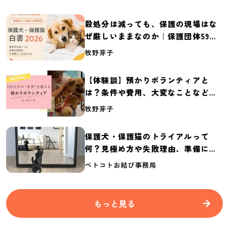
殺処分は減っても、保護の現場はな
ぜ厳しいままなのか｜保護団体59団
体の実態調査【保護犬・保護猫白書
牧野芽子
2026】
【体験談】預かりボランティアと
は？条件や費用、大変なことなど紹
介
牧野芽子
保護犬・保護猫のトライアルって
何？見極め方や失敗理由、準備に必
要なものを紹介
ペトコトお結び事務局
もっと見る