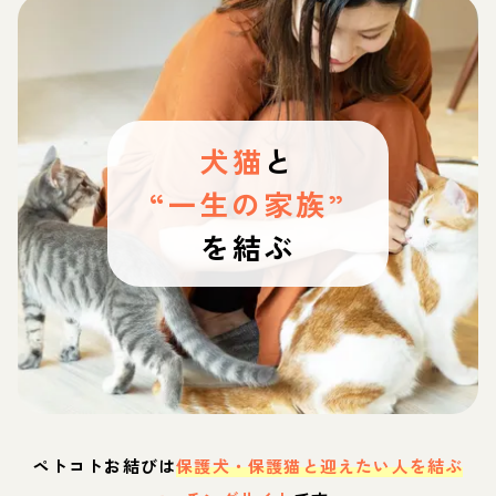
犬猫
と
“一生の家族”
を結ぶ
ペトコトお結びは
保護犬・保護猫と迎えたい人を結ぶ