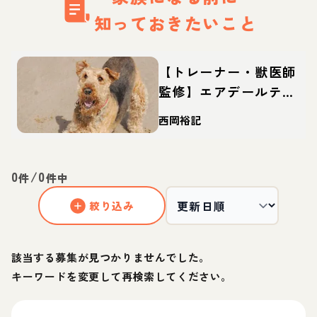
知っておきたいこと
【トレーナー・獣医師
監修】エアデールテリ
アってどんな犬？性
西岡裕記
格・特徴・育て方・迎
え方
0
/
0
件
件中
絞り込み
該当する募集が見つかりませんでした。
キーワードを変更して再検索してください。