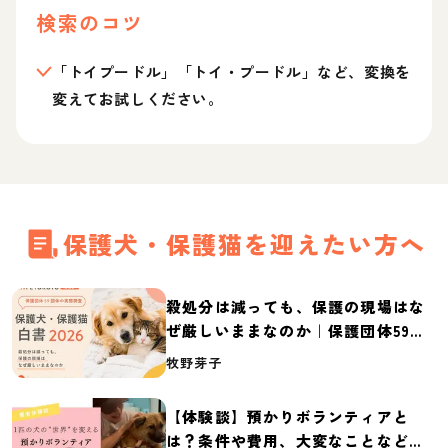
検索のコツ
「トイプードル」「トイ・プードル」など、変換を
変えてお試しください。
保護犬・保護猫を迎えたい方へ
殺処分は減っても、保護の現場はな
ぜ厳しいままなのか｜保護団体59団
体の実態調査【保護犬・保護猫白書
牧野芽子
2026】
【体験談】預かりボランティアと
は？条件や費用、大変なことなど紹