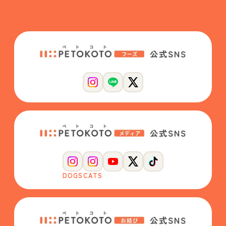
DOGS
CATS