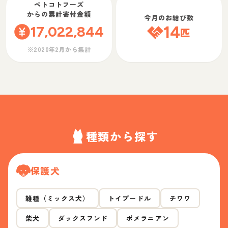
ペトコトフーズ
からの累計寄付金額
今月のお結び数
17,022,844
14
匹
※2020年2月から集計
種類から探す
保護犬
雑種（ミックス犬）
トイプードル
チワワ
柴犬
ダックスフンド
ポメラニアン