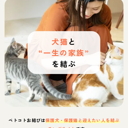
犬猫
と
“一生の家族”
を結ぶ
ペトコトお結びは
保護犬・保護猫と迎えたい人を結ぶ