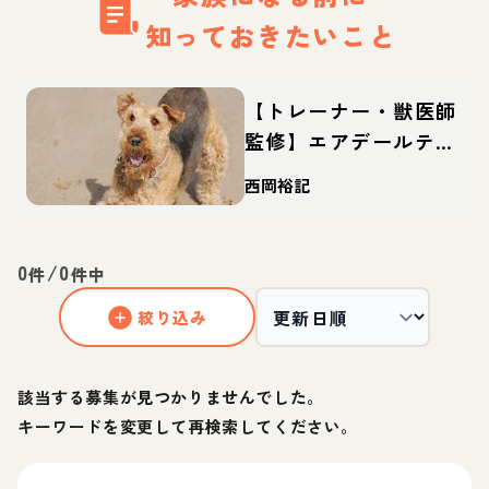
知っておきたいこと
【トレーナー・獣医師
監修】エアデールテリ
アってどんな犬？性
西岡裕記
格・特徴・育て方・迎
え方
0
/
0
件
件中
絞り込み
該当する募集が見つかりませんでした。
キーワードを変更して再検索してください。