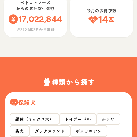
ペトコトフーズ
からの累計寄付金額
今月のお結び数
17,022,844
14
匹
※2020年2月から集計
種類から探す
保護犬
雑種（ミックス犬）
トイプードル
チワワ
柴犬
ダックスフンド
ポメラニアン