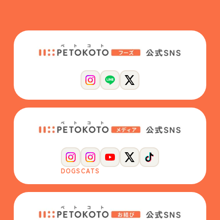
DOGS
CATS