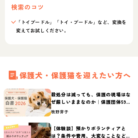
検索のコツ
「トイプードル」「トイ・プードル」など、変換を
変えてお試しください。
保護犬・保護猫を迎えたい方へ
殺処分は減っても、保護の現場はな
ぜ厳しいままなのか｜保護団体59団
体の実態調査【保護犬・保護猫白書
牧野芽子
2026】
【体験談】預かりボランティアと
は？条件や費用、大変なことなど紹