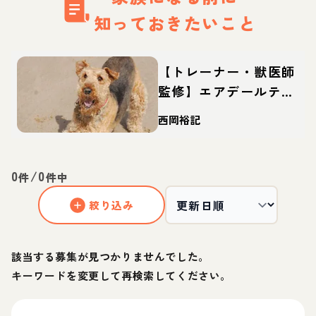
知っておきたいこと
【トレーナー・獣医師
監修】エアデールテリ
アってどんな犬？性
西岡裕記
格・特徴・育て方・迎
え方
0
/
0
件
件中
絞り込み
該当する募集が見つかりませんでした。
キーワードを変更して再検索してください。