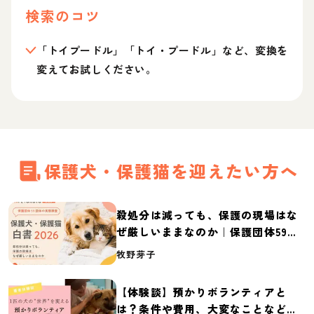
検索のコツ
「トイプードル」「トイ・プードル」など、変換を
変えてお試しください。
保護犬・保護猫を迎えたい方へ
殺処分は減っても、保護の現場はな
ぜ厳しいままなのか｜保護団体59団
体の実態調査【保護犬・保護猫白書
牧野芽子
2026】
【体験談】預かりボランティアと
は？条件や費用、大変なことなど紹