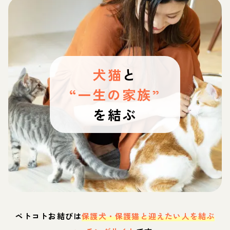
犬猫
と
“一生の家族”
を結ぶ
ペトコトお結びは
保護犬・保護猫と迎えたい人を結ぶ