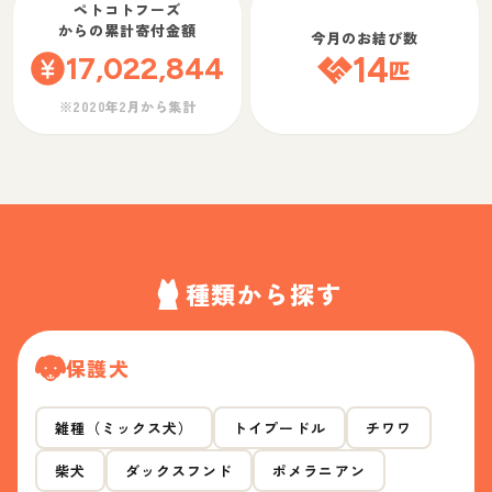
ペトコトフーズ
からの累計寄付金額
今月のお結び数
17,022,844
14
匹
※2020年2月から集計
種類から探す
保護犬
雑種（ミックス犬）
トイプードル
チワワ
柴犬
ダックスフンド
ポメラニアン