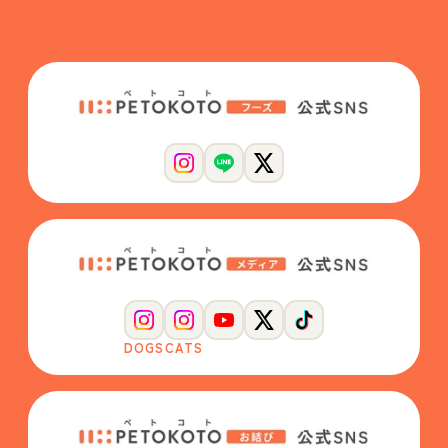
DOGS
CATS